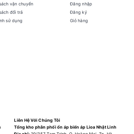
sách vận chuyển
Đăng nhập
sách đổi trả
Đăng ký
nh sử dụng
Giỏ hàng
Liên Hệ Với Chúng Tôi
à
Tổng kho phân phối ổn áp biến áp Lioa Nhật Linh
Địa chỉ:
29/357 Tam Trinh, Q. Hoàng Mai, Tp. Hà