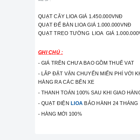
QUẠT CÂY LIOA GIÁ 1.450.000VNĐ
QUẠT ĐỂ BÀN LIOA GIÁ 1.000.000VNĐ
QUẠT TREO TƯỜNG LIOA GIÁ 1.000.00
GHI CHÚ :
- GIÁ TRÊN CHƯA BAO GỒM THUẾ VAT
- LẮP ĐẶT VẬN CHUYỂN MIỂN PHÍ VỚI 
HÀNG RA CÁC BẾN XE
- THANH TOÁN 100% SAU KHI GIAO HÀN
- QUẠT ĐIỆN
LIOA
BẢO HÀNH 24 THÁNG
- HÀNG MỚI 100%