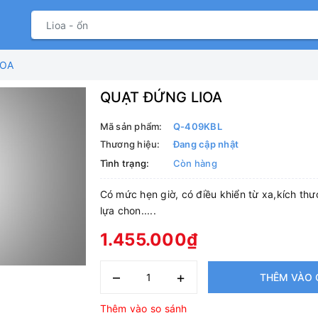
IOA
QUẠT ĐỨNG LIOA
Mã sản phẩm:
Q-409KBL
Thương hiệu:
Đang cập nhật
Tình trạng:
Còn hàng
Có mức hẹn giờ, có điều khiển từ xa,kích th
lựa chon.....
1.455.000₫
–
+
THÊM VÀO 
Thêm vào so sánh