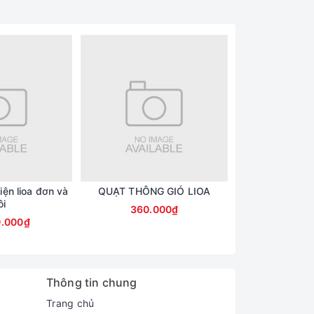
iện lioa đơn và
QUẠT THÔNG GIÓ LIOA
QUẠT THÔNG
ôi
360.000₫
330.
0.000₫
Thông tin chung
Trang chủ