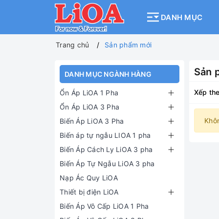
DANH MỤC
Trang chủ
Sản phẩm mới
Sản 
DANH MỤC NGÀNH HÀNG
Xếp the
Ổn Áp LiOA 1 Pha
Ổn Áp LiOA 3 Pha
Khô
Biến Áp LiOA 3 Pha
Biến áp tự ngẫu LIOA 1 pha
Biến Áp Cách Ly LiOA 3 pha
Biến Áp Tự Ngẫu LiOA 3 pha
Nạp Ác Quy LiOA
Thiết bị điện LiOA
Biến Áp Vô Cấp LiOA 1 Pha