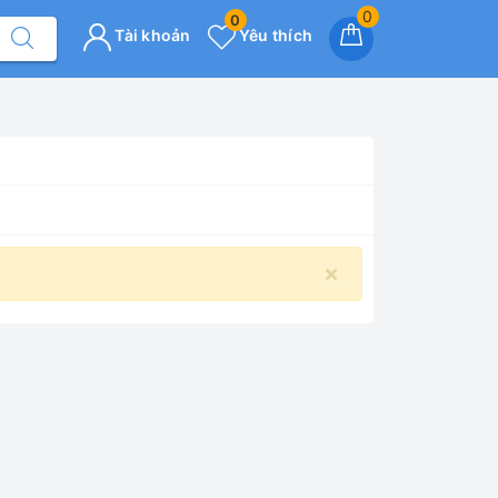
0
0
Tài khoản
Yêu thích
×