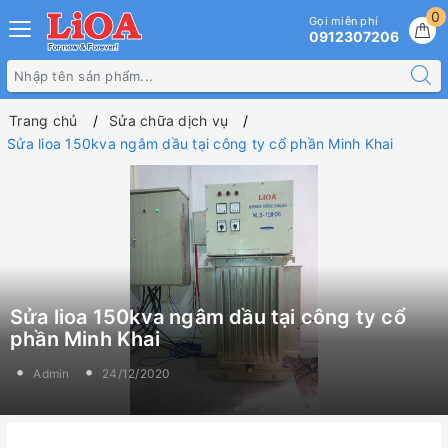
0
Gọi miễn phí
0912307206
Trang chủ
Sửa chữa dịch vụ
Sửa lioa 150kva ngâm dầu tại công ty cổ phần Minh Khai
Sửa lioa 150kva ngâm dầu tại công ty cổ
phần Minh Khai
Admin
24/12/2020