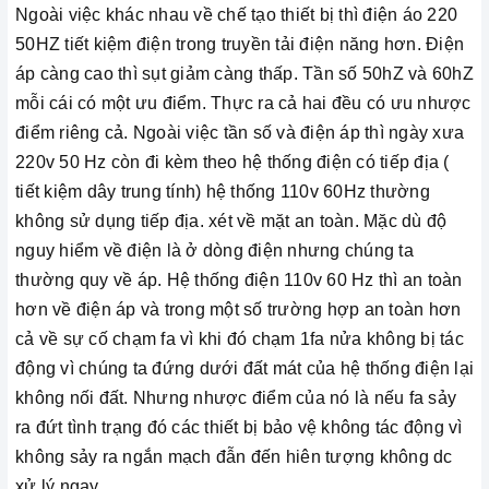
Ngoài việc khác nhau về chế tạo thiết bị thì điện áo 220
50HZ tiết kiệm điện trong truyền tải điện năng hơn. Điện
áp càng cao thì sụt giảm càng thấp. Tần số 50hZ và 60hZ
mỗi cái có một ưu điểm. Thực ra cả hai đều có ưu nhược
điểm riêng cả. Ngoài việc tần số và điện áp thì ngày xưa
220v 50 Hz còn đi kèm theo hệ thống điện có tiếp địa (
tiết kiệm dây trung tính) hệ thống 110v 60Hz thường
không sử dụng tiếp địa. xét về mặt an toàn. Mặc dù độ
nguy hiểm về điện là ở dòng điện nhưng chúng ta
thường quy về áp. Hệ thống điện 110v 60 Hz thì an toàn
hơn về điện áp và trong một số trường hợp an toàn hơn
cả về sự cố chạm fa vì khi đó chạm 1fa nửa không bị tác
động vì chúng ta đứng dưới đất mát của hệ thống điện lại
không nối đất. Nhưng nhược điểm của nó là nếu fa sảy
ra đứt tình trạng đó các thiết bị bảo vệ không tác động vì
không sảy ra ngắn mạch đẫn đến hiên tượng không dc
xử lý ngay.