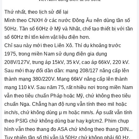
Thứ nhất, theo lịch sử để lại
Mình theo CNXH ở các nước Đông Âu nên dùng tần số
50Hz. Tần số 60Hz ở Mỹ và Nhật, chế tạo thiết bị với tần
số 60Hz thì tốn kém vật liệu điện hơn.
Chỉ sau này mới theo Liên Xô. Thí dụ khoảng trước
1975, trong miền Nam sử dụng điện gia dụng
208V/127V, trung áp 15kV, 35 kV, cao áp 66kV, 220 kV.
Sau mới thay đổi dần dần: mạng 208/127 nâng cấp lên
thành mạng 380/220V. Mạng 66kV nâng cấp lên thành
mạng 110 kV. Sau năm 75, rất nhiều nơi trong miền Nam
vẫn theo tiêu chuẩn Pháp hoặc Mỹ, chứ không theo tiêu
chuẩn Nga. Chẳng hạn độ rung vẫn tính theo mil hoặc
inch/s, chứ không dùng μ m hoặc mm/s. Áp suất vẫn tính
theo PSIG chứ không dùng bar hay kg/cm2. Phim chụp
hình vẫn theo thang đo ASA chứ không theo thang DIN...
Tuy nhiên tần số thì vẫn là 50Hz chứ không phải 60 Hz,