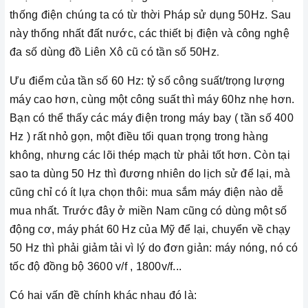
thống điện chúng ta có từ thời Pháp sử dụng 50Hz. Sau
này thống nhất đất nước, các thiết bị điện và công nghệ
đa số dùng đồ Liên Xô cũ có tần số 50Hz
.
Ưu điểm của tần số 60 Hz: tỷ số công suất/trọng lượng
máy cao hơn, cùng một công suất thì máy 60hz nhẹ hơn.
Bạn có thể thấy các máy điện trong máy bay ( tần số 400
Hz ) rất nhỏ gọn, một điều tối quan trọng trong hàng
không, nhưng các lõi thép mạch từ phải tốt hơn. Còn tại
sao ta dùng 50 Hz thì đương nhiên do lịch sử để lại, mà
cũng chỉ có ít lựa chọn thôi: mua sắm máy điện nào dễ
mua nhất. Trước đây ở miền Nam cũng có dùng một số
động cơ, máy phát 60 Hz của Mỹ để lại, chuyển về chạy
50 Hz thì phải giảm tải vì lý do đơn giản: máy nóng, nó có
tốc độ đồng bộ 3600 v/f , 1800v/f...
Có hai vấn đề chính khác nhau đó là: