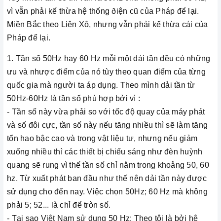
vì vẫn phải kế thừa hệ thống ðiện cũ của Pháp để lại.
Miền Bắc theo Liên Xô, nhưng vẫn phải kế thừa cái của
Pháp để lại.
1. Tần số 50Hz hay 60 Hz mỗi một dải tần đều có những
ưu và nhược điểm của nó tùy theo quan điểm của từng
quốc gia mà người ta áp dụng. Theo mình dải tần từ
50Hz-60Hz là tần số phù hợp bởi vì :
- Tần số này vừa phải so với tốc độ quay của máy phát
và số đôi cực, tần số này nếu tăng nhiều thì sẽ làm tăng
tổn hao bậc cao và trong vật liệu tư, nhưng nếu giảm
xuống nhiều thì các thiết bị chiếu sáng như đèn huỳnh
quang sẽ rung vì thế tần số chỉ nằm trong khoảng 50, 60
hz. Từ xuất phát ban đầu như thế nên dải tần này được
sử dụng cho đến nay. Việc chọn 50Hz; 60 Hz mà không
phải 5; 52... là chỉ để tròn số.
- Tại sao Việt Nam sử dụng 50 Hz: Theo tôi là bởi hệ