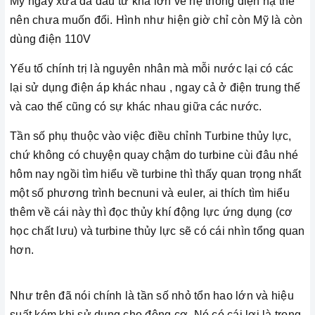
Mỹ ngày xưa đã đầu tư khá lớn về hệ thống điện hạ thế
nên chưa muốn đổi. Hình như hiện giờ chỉ còn Mỹ là còn
dùng điện 110V
Yếu tố chính trị là nguyên nhân mà mỗi nước lại có các
lại sử dụng điện áp khác nhau , ngay cả ở điện trung thế
và cao thế cũng có sự khác nhau giữa các nước.
Tần số phụ thuộc vào việc điều chỉnh Turbine thủy lực,
chứ không có chuyện quay chậm do turbine cùi đâu nhé
hôm nay ngồi tìm hiểu về turbine thì thấy quan trọng nhất
một số phương trình becnuni và euler, ai thích tìm hiểu
thêm về cái này thì đọc thủy khí động lực ứng dụng (cơ
học chất lưu) và turbine thủy lực sẽ có cái nhìn tổng quan
hơn.
Như trên đã nói chính là tần số nhỏ tổn hao lớn và hiệu
suất kém khi sử dụng cho động cơ. Nó có cái lợi là trọng