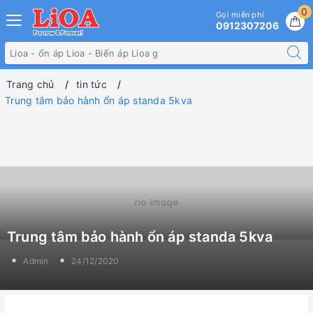
0
Gọi miễn phí
0912307206
Trang chủ
tin tức
Trung tâm bảo hành ổn áp standa 5kva
Trung tâm bảo hành ổn áp standa 5kva
Admin
24/12/2020