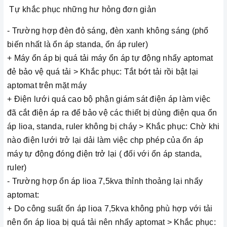
Tự khắc phục những hư hỏng đơn giản
- Trường hợp đèn đỏ sáng, đèn xanh không sáng (phổ
biến nhất là ổn áp standa, ổn áp ruler)
+ Máy ổn áp bị quá tải máy ổn áp tự động nhẩy aptomat
đẻ bảo vệ quá tải > Khắc phục: Tắt bớt tải rồi bật lại
aptomat trên mặt máy
+ Điện lưới quá cao bộ phận giám sát điện áp làm việc
đã cắt điện áp ra để bảo vệ các thiết bị dùng điện qua ổn
áp lioa, standa, ruler không bị cháy > Khắc phục: Chờ khi
nào điện lưới trở lại dải làm việc chp phép của ổn áp
máy tự động đóng điện trở lại ( đối với ổn áp standa,
ruler)
- Trường hợp ổn áp lioa 7,5kva thỉnh thoảng lại nhẩy
aptomat:
+ Do công suất ổn áp lioa 7,5kva không phù hợp với tải
nên ổn áp lioa bị quá tải nên nhẩy aptomat > Khắc phục: