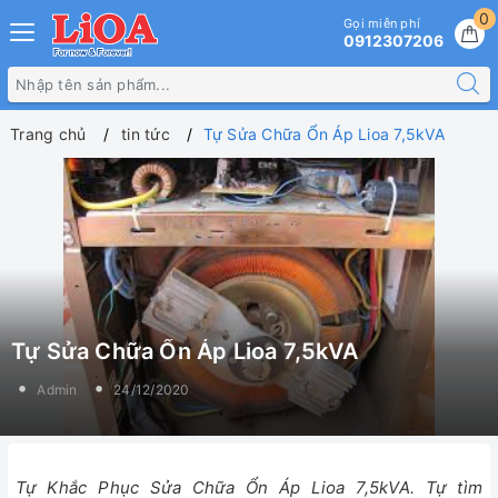
0
Gọi miễn phí
0912307206
Trang chủ
tin tức
Tự Sửa Chữa Ổn Áp Lioa 7,5kVA
Tự Sửa Chữa Ổn Áp Lioa 7,5kVA
Admin
24/12/2020
Tự Khắc Phục Sửa Chữa Ổn Áp Lioa 7,5kVA. Tự tìm