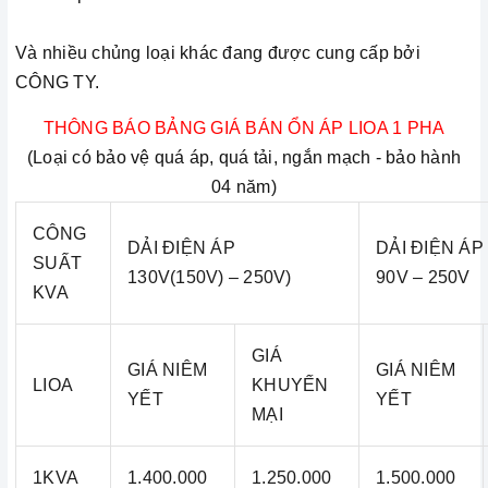
Và nhiều chủng loại khác đang được cung cấp bởi
CÔNG TY.
THÔNG BÁO BẢNG GIÁ BÁN ỔN ÁP LIOA 1 PHA
(Loại có bảo vệ quá áp, quá tải, ngắn mạch - bảo hành
04 năm)
CÔNG
DẢI ĐIỆN ÁP
DẢI ĐIỆN ÁP
SUẤT
130V(150V) – 250V)
90V – 250V
KVA
GIÁ
GIÁ NIÊM
GIÁ NIÊM
LIOA
KHUYẾN
YẾT
YẾT
MẠI
1KVA
1.400.000
1.250.000
1.500.000