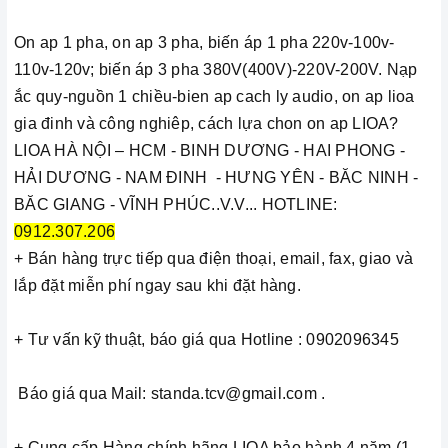
On ap 1 pha, on ap 3 pha, biến áp 1 pha 220v-100v-
110v-120v; biến áp 3 pha 380V(400V)-220V-200V. Nạp
ắc quy-nguồn 1 chiều-bien ap cach ly audio, on ap lioa
gia đinh và công nghiêp, cách lựa chon on ap LIOA?
LIOA HÀ NỘI – HCM - BINH DƯƠNG - HAI PHONG -
HẢI DƯƠNG - NAM ĐINH - HƯNG YÊN - BĂC NINH -
BĂC GIANG - VĨNH PHÚC..V.V... HOTLINE:
0912.307.206
+ Bán hàng trực tiếp qua điện thoại, email, fax, giao và
lắp đặt miễn phí ngay sau khi đặt hàng.
+ Tư vấn kỹ thuật, báo giá qua Hotline : 0902096345
Báo giá qua Mail: standa.tcv@gmail.com .
+ Cung cấp Hàng chính hãng LIOA bảo hành 4 năm (1