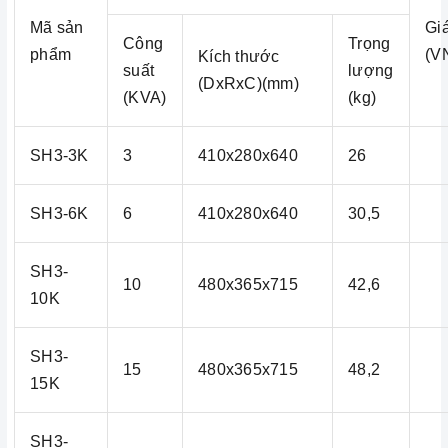
Mã sản
Gi
Công
Trọng
phẩm
(V
Kích thước
suất
lượng
(DxRxC)(mm)
(KVA)
(kg)
SH3-3K
3
410x280x640
26
SH3-6K
6
410x280x640
30,5
SH3-
10
480x365x715
42,6
10K
SH3-
15
480x365x715
48,2
15K
SH3-