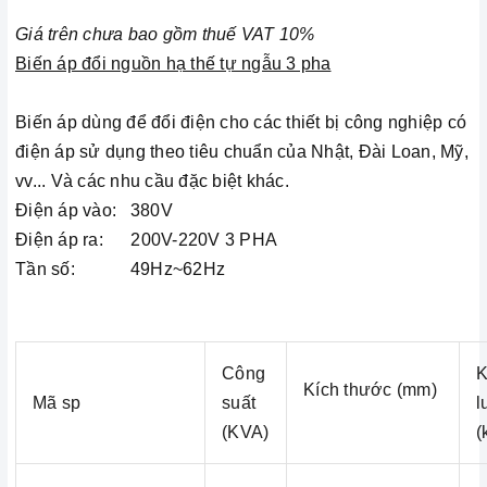
Giá trên chưa bao gồm thuế VAT 10%
Biến áp đổi nguồn hạ thế tự ngẫu 3 pha
Biến áp dùng để đổi điện cho các thiết bị công nghiệp có
điện áp sử dụng theo tiêu chuẩn của Nhật, Đài Loan, Mỹ,
vv... Và các nhu cầu đặc biệt khác.
Điện áp vào: 380V
Điện áp ra: 200V-220V 3 PHA
Tần số: 49Hz~62Hz
Công
K
Kích thước (mm)
Mã sp
suất
l
(KVA)
(