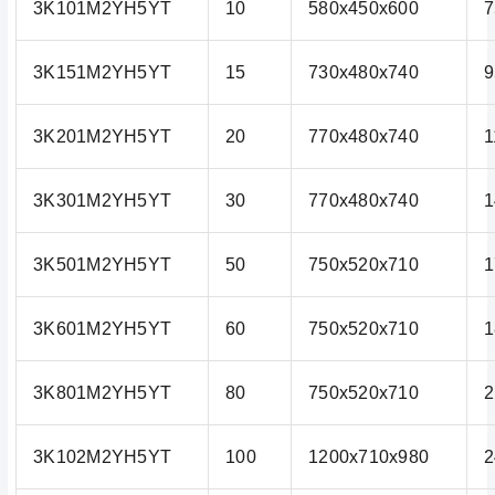
3K101M2YH5YT
10
580x450x600
7
3K151M2YH5YT
15
730x480x740
9
3K201M2YH5YT
20
770x480x740
1
3K301M2YH5YT
30
770x480x740
1
3K501M2YH5YT
50
750x520x710
1
3K601M2YH5YT
60
750x520x710
1
3K801M2YH5YT
80
750x520x710
2
3K102M2YH5YT
100
1200x710x980
2