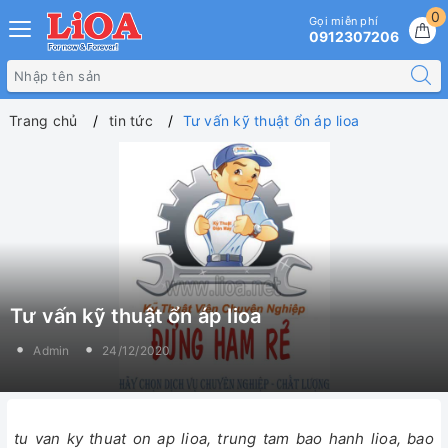
0
Gọi miễn phí
0912307206
Trang chủ
tin tức
Tư vấn kỹ thuật ổn áp lioa
Tư vấn kỹ thuật ổn áp lioa
Admin
24/12/2020
tu van ky thuat on ap lioa, trung tam bao hanh lioa, bao