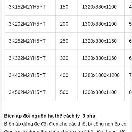
3K152M2YH5YT
150
1320x880x1100
4
3K202M2YH5YT
200
1300x880x1100
5
3K252M2YH5YT
250
1320x880x1160
6
3K322M2YH5YT
320
1320x880x1160
6
3K402M2YH5YT
400
1280x1000x1200
7
3K562M2YH5YT
560
1300x800x1100
8
Biến áp đổi nguồn hạ thế cách ly 3 pha
Biến áp dùng để đổi điện cho các thiết bị công nghiệp có
điện áp sử dụng theo tiêu chuẩn của Nhật, Đài Loan, Mỹ,