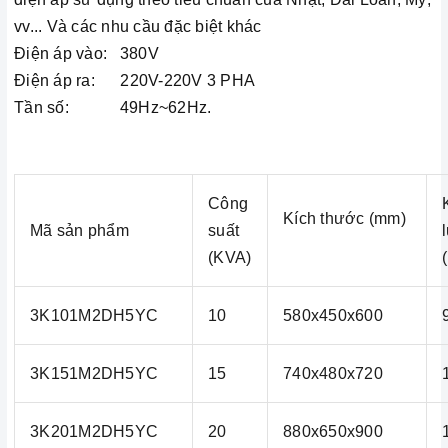
vv... Và các nhu cầu đặc biệt khác
Điện áp vào: 380V
Điện áp ra: 220V-220V 3 PHA
Tần số: 49Hz~62Hz.
Công
Kích thước (mm)
Mã sản phẩm
suất
(KVA)
3K101M2DH5YC
10
580x450x600
3K151M2DH5YC
15
740x480x720
3K201M2DH5YC
20
880x650x900