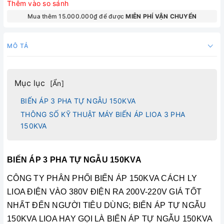
Thêm vào so sánh
Mua thêm 15.000.000₫ để được
MIỄN PHÍ VẬN CHUYỂN
MÔ TẢ
Mục lục
[
Ẩn
]
BIẾN ÁP 3 PHA TỰ NGẪU 150KVA
THÔNG SỐ KỸ THUẬT MÁY BIẾN ÁP LIOA 3 PHA
150KVA
BIẾN ÁP 3 PHA TỰ NGẪU 150KVA
CÔNG TY PHÂN PHỐI BIẾN ÁP 150KVA CÁCH LY
LIOA ĐIỆN VÀO 380V ĐIỆN RA 200V-220V GIÁ TỐT
NHẤT ĐẾN NGƯỜI TIÊU DÙNG; BIẾN ÁP TỰ NGẪU
150KVA LIOA HAY GỌI LÀ
BIẾN ÁP TỰ NGẪU 150KVA