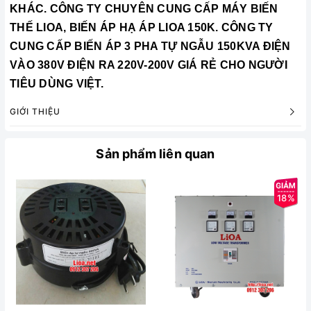
KHÁC. CÔNG TY CHUYÊN CUNG CẤP MÁY BIẾN
THẾ LIOA, BIẾN ÁP HẠ ÁP LIOA 150K. CÔNG TY
CUNG CẤP
BIẾN ÁP 3 PHA TỰ NGẪU 150KVA
ĐIỆN
VÀO 380V ĐIỆN RA 220V-200V GIÁ RẺ CHO NGƯỜI
TIÊU DÙNG VIỆT.
GIỚI THIỆU
Sản phẩm liên quan
18%