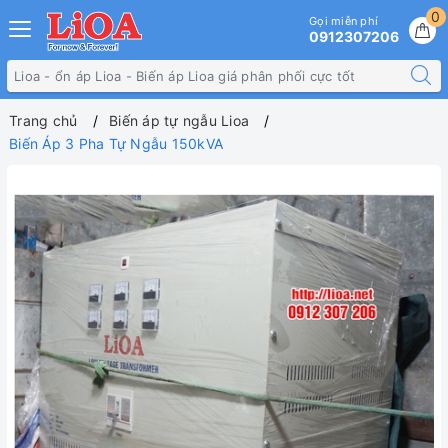
0
Gọi miễn phí
0912307206
Trang chủ
Biến áp tự ngẫu Lioa
Biến Áp 3 Pha Tự Ngẫu 150kVA