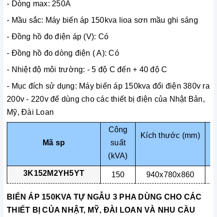
- Dòng max: 250A
- Mầu sắc: Máy biến áp 150kva lioa sơn mầu ghi sáng
- Đồng hồ đo điện áp (V): Có
- Đồng hồ đo dòng điện ( A): Có
- Nhiệt độ môi trường: - 5 độ C đến + 40 độ C
- Mục đích sử dụng: Máy biến áp 150kva đổi điện 380v ra
200v - 220v để dùng cho các thiết bị điện của Nhật Bản,
Mỹ, Đài Loan
Công
Kích thước (mm)
Mã sp
suất
(kVA)
3K152M2YH5YT
150
940x780x860
BIẾN ÁP 150KVA
TỰ NGẪU 3 PHA DÙNG CHO CÁC
THIẾT BỊ CỦA NHẬT, MỸ, ĐÀI LOAN VÀ NHU CẦU