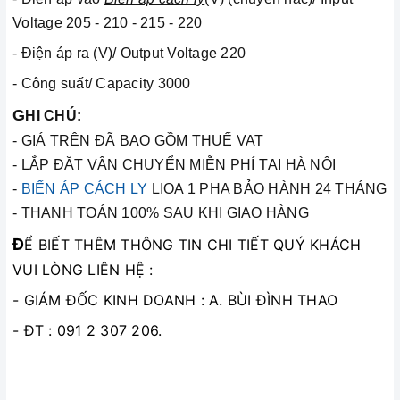
Voltage 205 - 210 - 215 - 220
- Điện áp ra (V)/ Output Voltage 220
- Công suất/ Capacity 3000
G
HI CHÚ:
- GIÁ TRÊN ĐÃ BAO GỒM THUẾ VAT
- LẮP ĐẶT VẬN CHUYỂN MIỄN PHÍ TẠI HÀ NỘI
-
BIẾN ÁP CÁCH LY
LIOA 1 PHA BẢO HÀNH 24 THÁNG
- THANH TOÁN 100% SAU KHI GIAO HÀNG
Đ
Ể BIẾT THÊM THÔNG TIN CHI TIẾT QUÝ KHÁCH
VUI LÒNG LIÊN HỆ :
- GIÁM ĐỐC KINH DOANH : A. BÙI ĐÌNH THAO
- ĐT : 091 2 307 206.