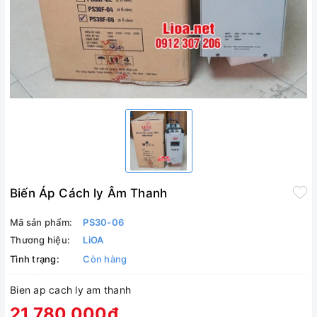
Biến Áp Cách ly Âm Thanh
Mã sản phẩm:
PS30-06
Thương hiệu:
LiOA
Tình trạng:
Còn hàng
Bien ap cach ly am thanh
21.780.000₫