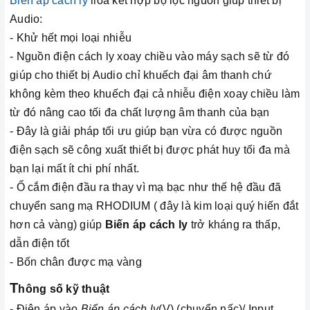
Biến áp cách ly
lioa kết hợp bộ lọc nguồn giúp thiết bị
Audio:
- Khử hết mọi loại nhiễu
- Nguồn điện cách ly xoay chiều vào máy sạch sẽ từ đó
giúp cho thiết bị Audio chỉ khuếch đại âm thanh chứ
không kèm theo khuếch đại cả nhiễu điện xoay chiều làm
từ đó nâng cao tối đa chất lượng âm thanh của bạn
- Đây là giải pháp tối ưu giúp bạn vừa có được nguồn
điện sạch sẽ công xuất thiết bị được phát huy tối đa mà
bạn lại mất ít chi phí nhất.
- Ổ cắm điện đầu ra thay vì mạ bạc như thế hệ đầu đã
chuyển sang mạ RHODIUM ( đây là kim loại quý hiến đắt
hơn cả vàng) giúp
Biến áp cách ly
trở kháng ra thấp,
dẫn điện tốt
- Bốn chân được mạ vàng
T
hông số kỹ thuật
- Điên áp vào
Biến áp cách ly
(V) (chuyển nấc)/ Input