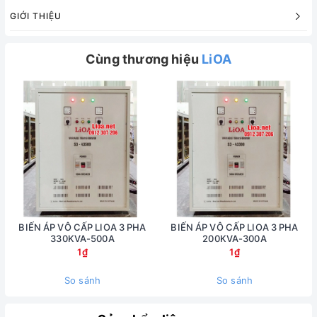
GIỚI THIỆU
Cùng thương hiệu
LiOA
BIẾN ÁP VÔ CẤP LIOA 3 PHA
BIẾN ÁP VÔ CẤP LIOA 3 PHA
330KVA-500A
200KVA-300A
1₫
1₫
So sánh
So sánh