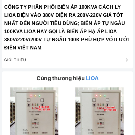
CÔNG TY PHÂN PHỐI
BIẾN ÁP 100KVA CÁCH LY
LIOA ĐIỆN VÀO 380V ĐIỆN RA 200V-220V GIÁ TỐT
NHẤT ĐẾN NGƯỜI TIÊU DÙNG; BIẾN ÁP TỰ NGẪU
100KVA LIOA HAY GỌI LÀ BIẾN ÁP HẠ ÁP LIOA
380V/220V/200V TỰ NGẪU 100K PHÙ HỢP VỚI LƯỚI
ĐIỆN VIỆT NAM
.
GIỚI THIỆU
Cùng thương hiệu
LiOA