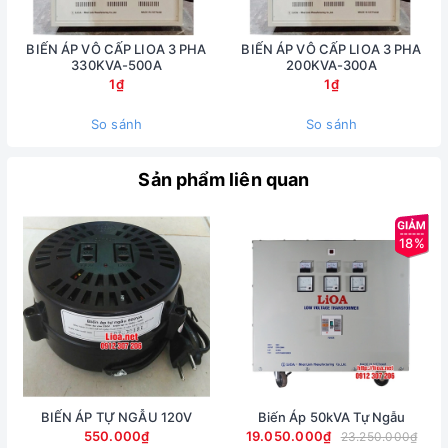
BIẾN ÁP VÔ CẤP LIOA 3 PHA
BIẾN ÁP VÔ CẤP LIOA 3 PHA
330KVA-500A
200KVA-300A
1₫
1₫
So sánh
So sánh
Sản phẩm liên quan
18%
BIẾN ÁP TỰ NGẪU 120V
Biến Áp 50kVA Tự Ngẫu
550.000₫
19.050.000₫
23.250.000₫