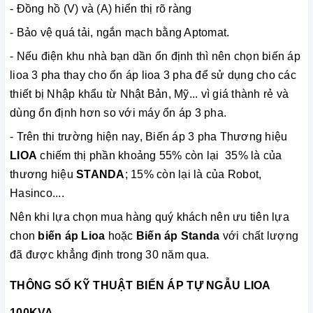
- Đồng hồ (V) và (A) hiển thị rõ ràng
- Bảo vệ quá tải, ngắn mạch bằng Aptomat.
- Nếu điện khu nhà bạn dần ổn định thì nên chọn biến áp
lioa 3 pha thay cho ổn áp lioa 3 pha để sử dụng cho các
thiết bị Nhập khẩu từ Nhật Bản, Mỹ... vì giá thành rẻ và
dùng ổn định hơn so với máy ổn áp 3 pha.
- Trên thi trường hiện nay, Biến áp 3 pha Thương hiệu
LIOA
chiếm thị phần khoảng 55% còn lại 35% là của
thương hiệu
STANDA
; 15% còn lại là của Robot,
Hasinco....
Nên khi lựa chọn mua hàng quý khách nên ưu tiên lựa
chon
biến áp Lioa
hoặc
Biến áp Standa
với chất lượng
đã được khẳng định trong 30 năm qua.
THÔNG SỐ KỸ THUẬT BIẾN ÁP TỰ NGẪU LIOA
100KVA