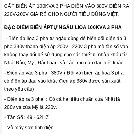
CẤP BIẾN ÁP 100KVA 3 PHA ĐIỆN VÀO 380V ĐIỆN RA
220V-200V GIÁ RẺ CHO NGƯỜI TIÊU DÙNG VIỆT.
ĐẶC ĐIỂM BIẾN ÁPTỰ NGẪU LIOA 100KVA 3 PHA
- Biến áp lioa 3 pha tư ngẫu dùng để biến đổi điện áp 3
pha 380v thành điện áp 200v - 220v 3 pha mà tần số vẫn
không thay đổi để sử dụng cho các thiết bị nhập khẩu từ
Nhật Bản, Mỹ , Đài Loại...và các nhu cầu đặc biệt khác
- Điện áp vào 3 pha : 380V ( Đối với biến áp lioa 3 pha
có điện áp đầu vào khác điện áp 380v được sản xuất
theo yêu cầu)
- Điện áp ra 3 pha : Có cả hai tiêu chuẩn của Nhật là
200v và của Mỹ là 220v.
- Tần Số : 49 - 62HZ
- Vỏ máy sơn tĩnh điện