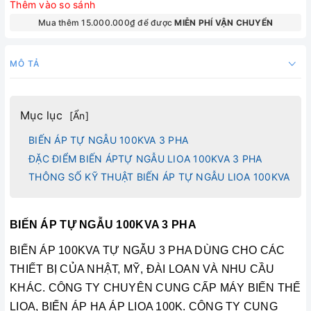
Thêm vào so sánh
Mua thêm 15.000.000₫ để được
MIỄN PHÍ VẬN CHUYỂN
MÔ TẢ
Mục lục
[
Ẩn
]
BIẾN ÁP TỰ NGẪU 100KVA 3 PHA
ĐẶC ĐIỂM BIẾN ÁPTỰ NGẪU LIOA 100KVA 3 PHA
THÔNG SỐ KỸ THUẬT BIẾN ÁP TỰ NGẪU LIOA 100KVA
BIẾN ÁP TỰ NGẪU 100KVA 3 PHA
BIẾN ÁP 100KVA
TỰ NGẪU 3 PHA DÙNG CHO CÁC
THIẾT BỊ CỦA NHẬT, MỸ, ĐÀI LOAN VÀ NHU CẦU
KHÁC. CÔNG TY CHUYÊN CUNG CẤP MÁY BIẾN THẾ
LIOA, BIẾN ÁP HẠ ÁP LIOA 100K. CÔNG TY CUNG