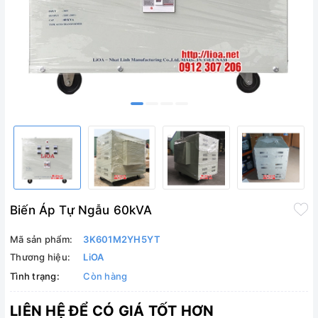
Biến Áp Tự Ngẫu 60kVA
Mã sản phẩm:
3K601M2YH5YT
Thương hiệu:
LiOA
Tình trạng:
Còn hàng
LIÊN HỆ ĐỂ CÓ GIÁ TỐT HƠN