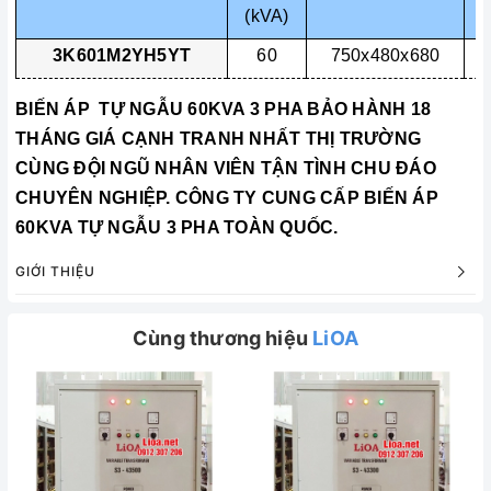
(kVA)
3K601M2YH5YT
60
750x480x680
BIẾN ÁP TỰ NGẪU 60KVA
3 PHA BẢO HÀNH 18
THÁNG GIÁ CẠNH TRANH NHẤT THỊ TRƯỜNG
CÙNG ĐỘI NGŨ NHÂN VIÊN TẬN TÌNH CHU ĐÁO
CHUYÊN NGHIỆP. CÔNG TY CUNG CẤP
BIẾN ÁP
60KVA TỰ NGẪU
3 PHA TOÀN QUỐC.
GIỚI THIỆU
Cùng thương hiệu
LiOA