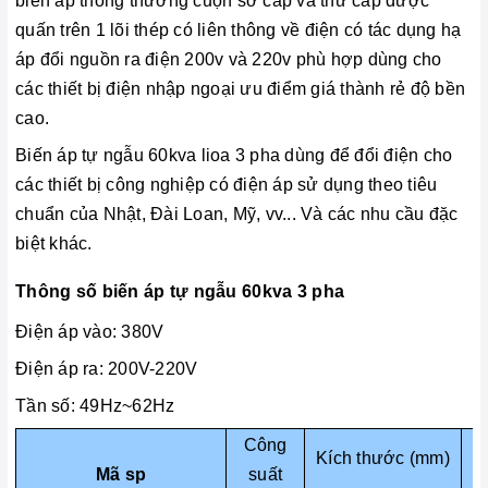
biến áp thông thường cuộn sơ cấp và thứ cấp được
quấn trên 1 lõi thép có liên thông về điện có tác dụng hạ
áp đổi nguồn ra điện 200v và 220v phù hợp dùng cho
các thiết bị điện nhập ngoại ưu điểm giá thành rẻ độ bền
cao.
Biến áp tự ngẫu 60kva lioa 3 pha dùng để đổi điện cho
các thiết bị công nghiệp có điện áp sử dụng theo tiêu
chuẩn của Nhật, Đài Loan, Mỹ, vv... Và các nhu cầu đặc
biệt khác.
Thông số biến áp tự ngẫu 60kva 3 pha
Điện áp vào: 380V
Điện áp ra: 200V-220V
Tần số: 49Hz~62Hz
Công
Kích thước (mm)
Mã sp
suất