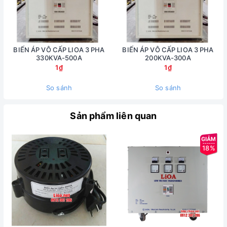
BIẾN ÁP VÔ CẤP LIOA 3 PHA
BIẾN ÁP VÔ CẤP LIOA 3 PHA
330KVA-500A
200KVA-300A
1₫
1₫
So sánh
So sánh
Sản phẩm liên quan
18%