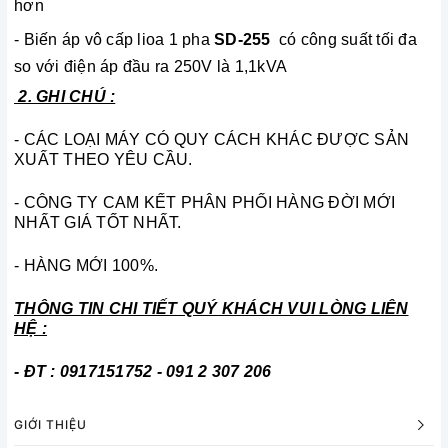
hơn
- Biến áp vô cấp lioa 1 pha
SD-255
có công suất tối đa
so với điện áp đầu ra 250V là 1,1kVA
2. GHI CHÚ :
- CÁC LOẠI MÁY CÓ QUY CÁCH KHÁC ĐƯỢC SẢN
XUẤT THEO YÊU CẦU.
- CÔNG TY CAM KẾT PHÂN PHỐI HÀNG ĐỜI MỚI
NHẤT GIÁ TỐT NHẤT.
- HÀNG MỚI 100%.
THÔNG TIN CHI TIẾT QUÝ KHÁCH VUI LÒNG LIÊN
HỆ :
- ĐT : 0917151752 - 091 2 307 206
GIỚI THIỆU