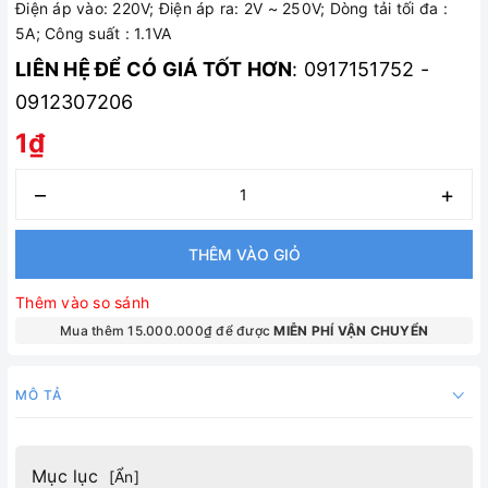
Điện áp vào: 220V; Điện áp ra: 2V ~ 250V; Dòng tải tối đa :
5A; Công suất : 1.1VA
LIÊN HỆ ĐỂ CÓ GIÁ TỐT HƠN
: 0917151752 -
0912307206
1₫
–
+
THÊM VÀO GIỎ
Thêm vào so sánh
Mua thêm 15.000.000₫ để được
MIỄN PHÍ VẬN CHUYỂN
MÔ TẢ
Mục lục
[
Ẩn
]