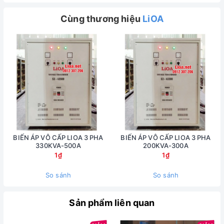
Cùng thương hiệu
LiOA
BIẾN ÁP VÔ CẤP LIOA 3 PHA
BIẾN ÁP VÔ CẤP LIOA 3 PHA
330KVA-500A
200KVA-300A
1₫
1₫
So sánh
So sánh
Sản phẩm liên quan