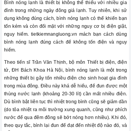
Bình nóng lạnh là thiết bị không thể thiếu với nhiều gia
đình trong những ngày đông giá lạnh. Tuy nhiên, khi sử
dụng không đúng cách, bình nóng lạnh có thể khiến bạn
tốn kém và còn đối mặt với những nguy cơ bị điện giật,
nguy hiểm. tietkiemnangluong.vn mách bạn cách dùng
bình nóng lạnh đúng cách để không tốn điện và nguy
hiểm.
Theo tiến sĩ Trần Văn Thịnh, bộ môn Thiết bị điện, điện
tử, ĐH Bách Khoa Hà Nội, bình nóng lạnh là một trong
những thiết bị gây tốn nhiều điện cho sinh hoạt gia đình
trong mùa đông. Điều này khá dễ hiểu, để đun được một
thùng nước lạnh (khoảng 20-30 lít) cần mất nhiều điện.
Dù bình bật liên tục thì nhiệt trong bình cũng sẽ giảm dần
(do tỏa nhiệt ra môi trường xung quanh, cũng như phích
nước để qua đêm đông sẽ bớt nóng hơn nhiều). Khi đó,
theo quy tắc, bình lại đun để đạt đến nhiệt độ nào đó, và