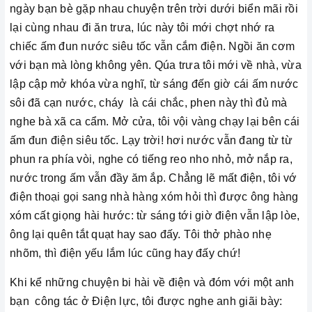
ngày bạn bè gặp nhau chuyện trên trời dưới biển mãi rồi
lại cùng nhau đi ăn trưa, lúc này tôi mới chợt nhớ ra
chiếc ấm đun nước siêu tốc vẫn cắm điện. Ngồi ăn cơm
với bạn mà lòng không yên. Qúa trưa tôi mới về nhà, vừa
lập cập mở khóa vừa nghĩ, từ sáng đến giờ cái ấm nước
sôi đã cạn nước, cháy là cái chắc, phen này thì đủ mà
nghe bà xã ca cẩm. Mở cửa, tôi vội vàng chạy lại bên cái
ấm đun điện siêu tốc. Lạy trời! hơi nước vẫn đang từ từ
phun ra phía vòi, nghe có tiếng reo nho nhỏ, mở nắp ra,
nước trong ấm vẫn đầy ăm ắp. Chẳng lẽ mất điện, tôi vớ
điện thoại gọi sang nhà hàng xóm hỏi thì được ông hàng
xóm cất giọng hài hước: từ sáng tới giờ điện vẫn lập lòe,
ông lại quên tắt quạt hay sao đấy. Tôi thở phào nhẹ
nhõm, thì điện yếu lắm lúc cũng hay đấy chứ!
Khi kể những chuyện bi hài về điện và đóm với một anh
bạn công tác ở Điện lực, tôi được nghe anh giãi bày: