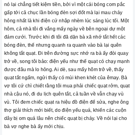
nó lại chẳng tiết kiệm tiền, bởi vì một cái bóng com pắc
gấp tới cả chục lần bóng đèn sợi đốt mà lại mau cháy
hỏng nhất là khi điện cứ nhập nhèm lúc sáng lúc tối. Một
hôm, cả nhà tôi đi vắng mấy ngày về bên ngoại dự một
đám cưới. Trước khi đi tôi đã dặn bà xã nhớ tắt hết các
bóng đèn, thế nhưng quanh ra quanh vào bà lại quên
không tắt quạt. Đi trên đường sực nhớ ra bà ấy đòi quay
trở về, song tôi bảo: điện yếu như thế quạt có chạy mạnh
được đâu mà lo hỏng. Ai dè, sau mấy hôm trở về, thấy
quạt tắt ngấm, ngửi thấy có mùi khen khét của êmay. Bà
vợ tôi cứ chì chiết rằng tôi mua phải chiếc quạt rởm, quạt
nhà cậu nó, đi du lịch quên tắt, cả tuần về vẫn chạy vù
vù. Tôi đem chiếc quạt ra hiệu đồ điện để sửa, nghe ông
thợ giải thích mới biết, do điện yếu quá, khiến các cuộn
dây bị om quá lâu nên chiếc quạt bị cháy. Về nói lại cho
bà vợ nghe bà ấy mới chịu.