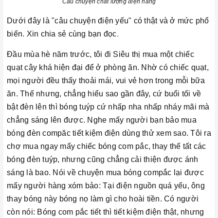
Câu chuyện chất lượng điện năng
Dưới đây là "câu chuyện điện yếu" có thật và ở mức phổ
biến. Xin chia sẻ cùng bạn đọc
.
Đầu mùa hè năm trước, tôi đi Siêu thị mua một chiếc
quạt cây khá hiện đại để ở phòng ăn. Nhờ có chiếc quạt,
mọi người đều thấy thoải mái, vui vẻ hơn trong mỗi bữa
ăn. Thế nhưng, chẳng hiểu sao gần đây, cứ buổi tối về
bật đèn lên thì bóng tuýp cứ nhấp nha nhấp nháy mãi mà
chẳng sáng lên được. Nghe mấy người bạn bảo mua
bóng đèn compăc tiết kiệm điện dùng thử xem sao. Tôi ra
chợ mua ngay mấy chiếc bóng com pắc, thay thế tất các
bóng đèn tuýp, nhưng cũng chẳng cải thiện được ánh
sáng là bao. Nói về chuyện mua bóng compắc lại được
mấy người hàng xóm bảo: Tại điện nguồn quá yếu, ông
thay bóng này bóng nọ làm gì cho hoài tiền. Có người
còn nói: Bóng com pắc tiết thì tiết kiệm điện thật, nhưng