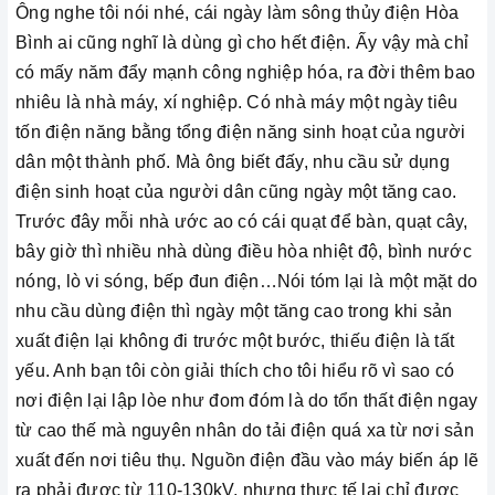
Ông nghe tôi nói nhé, cái ngày làm sông thủy điện Hòa
Bình ai cũng nghĩ là dùng gì cho hết điện. Ấy vậy mà chỉ
có mấy năm đẩy mạnh công nghiệp hóa, ra đời thêm bao
nhiêu là nhà máy, xí nghiệp. Có nhà máy một ngày tiêu
tốn điện năng bằng tổng điện năng sinh hoạt của người
dân một thành phố. Mà ông biết đấy, nhu cầu sử dụng
điện sinh hoạt của người dân cũng ngày một tăng cao.
Trước đây mỗi nhà ước ao có cái quạt để bàn, quạt cây,
bây giờ thì nhiều nhà dùng điều hòa nhiệt độ, bình nước
nóng, lò vi sóng, bếp đun điện…Nói tóm lại là một mặt do
nhu cầu dùng điện thì ngày một tăng cao trong khi sản
xuất điện lại không đi trước một bước, thiếu điện là tất
yếu. Anh bạn tôi còn giải thích cho tôi hiểu rõ vì sao có
nơi điện lại lập lòe như đom đóm là do tổn thất điện ngay
từ cao thế mà nguyên nhân do tải điện quá xa từ nơi sản
xuất đến nơi tiêu thụ. Nguồn điện đầu vào máy biến áp lẽ
ra phải được từ 110-130kV, nhưng thực tế lại chỉ được