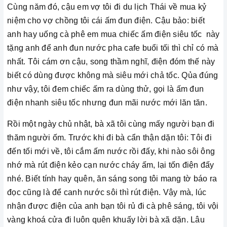
Cùng năm đó, cậu em vợ tôi đi du lịch Thái về mua kỷ
niệm cho vợ chồng tôi cái ấm đun điện. Cậu bảo: biết
anh hay uống cà phê em mua chiếc ấm điện siêu tốc này
tặng anh để anh đun nước pha cafe buổi tối thì chỉ có mà
nhất. Tôi cám ơn cậu, song thầm nghĩ, điện đóm thế này
biết có dùng được không mà siêu mới chả tốc. Qủa đúng
như vậy, tôi đem chiếc ấm ra dùng thử, gọi là ấm đun
điện nhanh siêu tốc nhưng đun mãi nước mới lăn tăn.
Rồi một ngày chủ nhật, bà xã tôi cùng mấy người bạn đi
thăm người ốm. Trước khi đi bà cẩn thận dặn tôi: Tôi đi
đến tối mới về, tôi cắm ấm nước rồi đấy, khi nào sôi ông
nhớ mà rút điện kẻo cạn nước cháy ấm, lại tốn điện đấy
nhé. Biết tính hay quên, ăn sáng song tôi mang tờ báo ra
đọc cũng là để canh nước sôi thì rút điện. Vậy mà, lúc
nhận được điện của anh bạn tôi rủ đi cà phê sáng, tôi vội
vàng khoá cửa đi luôn quên khuấy lời bà xã dặn. Lâu