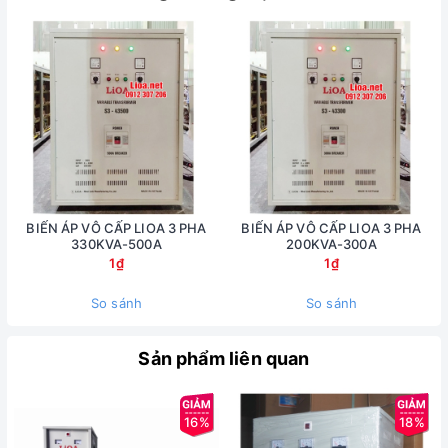
BIẾN ÁP VÔ CẤP LIOA 3 PHA
BIẾN ÁP VÔ CẤP LIOA 3 PHA
330KVA-500A
200KVA-300A
1₫
1₫
So sánh
So sánh
Sản phẩm liên quan
16%
18%