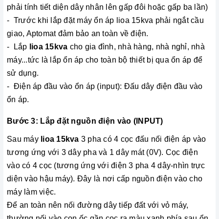
phải tính tiết diện dây nhân lên gấp đôi hoặc gấp ba lần)
- Trước khi lắp đặt máy ổn áp lioa 15kva phải ngắt cầu
giao, Aptomat đảm bảo an toàn về điện.
- Lắp
lioa 15kva
cho gia đình, nhà hàng, nhà nghỉ, nhà
máy...tức là lắp ổn áp cho toàn bộ thiết bị qua ổn áp để
sử dụng.
- Điện áp đầu vào ổn áp (input): Đấu dây điện đầu vào
ổn áp.
Bước 3: Lắp đặt nguồn điện vào (INPUT)
Sau máy
lioa 15kva
3 pha có 4 cọc đấu nối điện áp vào
tương ứng với 3 dây pha và 1 dây mát (0V). Cọc điện
vào có 4 cọc (tương ứng với điện 3 pha 4 dây-nhìn trực
diện vào hậu máy). Đây là nơi cấp nguồn điện vào cho
máy làm việc.
Để an toàn nên nối đường dây tiếp đất với vỏ máy,
thường nối vào con ốc gần cọc ra màu xanh phía sau ổn