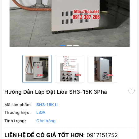
Hướng Dẫn Lắp Đặt Lioa SH3-15K 3Pha
Mã sản phẩm:
SH3-15K II
Thương hiệu:
LiOA
Tình trạng:
Còn hàng
LIÊN HỆ ĐỂ CÓ GIÁ TỐT HƠN
: 0917151752