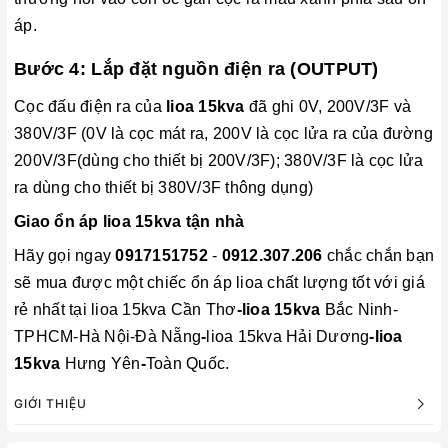
áp.
Bước 4: Lắp đặt nguồn điện ra (OUTPUT)
Cọc đấu điện ra của
lioa 15kva
đã ghi 0V, 200V/3F và
380V/3F (0V là cọc mát ra, 200V là cọc lửa ra của đường
200V/3F(dùng cho thiết bị 200V/3F); 380V/3F là cọc lửa
ra dùng cho thiết bị 380V/3F thông dụng)
Giao ổn áp lioa 15kva tận nhà
Hãy gọi ngay
0917151752
-
0912.307.206
chắc chắn bạn
sẽ mua được một chiếc ổn áp lioa chất lượng tốt với giá
rẻ nhất tại lioa 15kva Cần Thơ
-lioa 15kva
Bắc Ninh-
TPHCM-Hà Nội-Đà Nẵng
-
lioa 15kva Hải Dương
-
lioa
15kva
Hưng Yên
-
Toàn Quốc.
GIỚI THIỆU