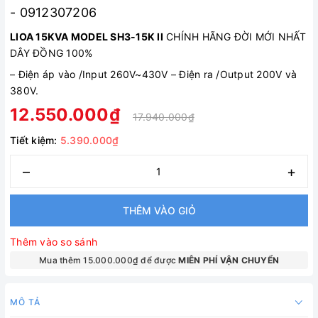
- 0912307206
LIOA 15KVA MODEL SH3-15K II
CHÍNH HÃNG ĐỜI MỚI NHẤT
DÂY ĐỒNG 100%
–
Điện áp vào /Input 260V~430V
–
Điện ra /Output 200V và
380V.
12.550.000₫
17.940.000₫
Tiết kiệm:
5.390.000₫
–
+
THÊM VÀO GIỎ
Thêm vào so sánh
Mua thêm 15.000.000₫ để được
MIỄN PHÍ VẬN CHUYỂN
MÔ TẢ