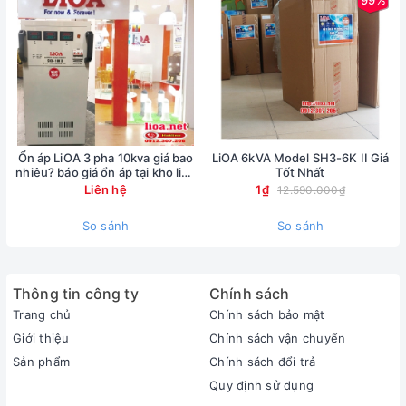
Ổn áp LiOA 3 pha 10kva giá bao
LiOA 6kVA Model SH3-6K II Giá
nhiêu? báo giá ổn áp tại kho lioa
Tốt Nhất
Nhật Linh
Liên hệ
1₫
12.590.000₫
So sánh
So sánh
Thông tin công ty
Chính sách
Trang chủ
Chính sách bảo mật
Giới thiệu
Chính sách vận chuyển
Sản phẩm
Chính sách đổi trả
Quy định sử dụng