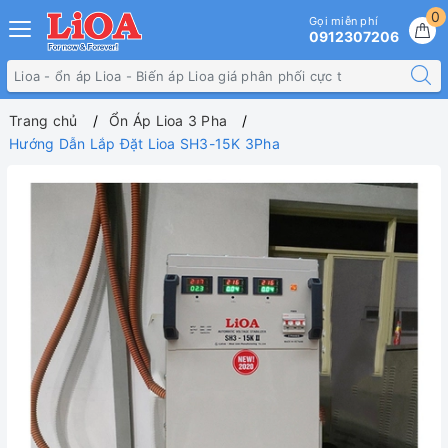
0
Gọi miễn phí
0912307206
Trang chủ
Ổn Áp Lioa 3 Pha
Hướng Dẫn Lắp Đặt Lioa SH3-15K 3Pha