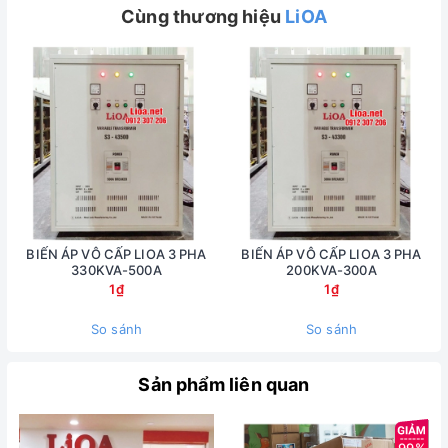
Cùng thương hiệu
LiOA
BIẾN ÁP VÔ CẤP LIOA 3 PHA
BIẾN ÁP VÔ CẤP LIOA 3 PHA
330KVA-500A
200KVA-300A
1₫
1₫
So sánh
So sánh
Sản phẩm liên quan
99%