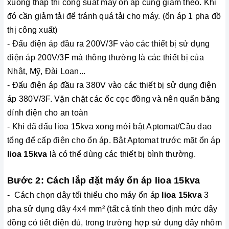
xuống thấp thì công suất máy ổn áp cũng giảm theo. Khi
đó cần giảm tải để tránh quá tải cho máy. (ổn áp 1 pha đồ
thị công xuất)
- Đấu điện áp đầu ra 200V/3F vào các thiết bị sử dụng
điện áp 200V/3F mà thông thường là các thiết bị của
Nhật, Mỹ, Đài Loan...
- Đấu điện áp đầu ra 380V vào các thiết bị sử dụng điện
áp 380V/3F. Vặn chặt các ốc cọc đồng và nên quấn băng
dính điện cho an toàn
- Khi đã đấu lioa 15kva xong mới bật Aptomat/Cầu dao
tổng để cấp điện cho ổn áp. Bật Aptomat trước mặt ổn áp
lioa 15kva
là có thể dùng các thiết bị bình thường.
Bước 2: Cách lắp đặt máy ổn áp lioa 15kva
- Cách chọn dây tối thiểu cho máy ổn áp
lioa 15kva
3
pha sử dụng dây 4x4 mm² (tất cả tính theo định mức dây
đồng có tiết diện đủ, trong trường hợp sử dụng dây nhôm