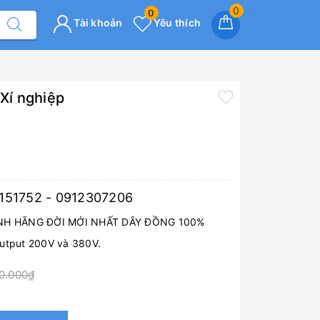
0
0
Tài khoản
Yêu thích
Xí nghiệp
7151752 - 0912307206
H HÃNG ĐỜI MỚI NHẤT DÂY ĐỒNG 100%
Output 200V và 380V.
0.000₫