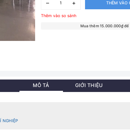
–
+
THÊM VÀO 
Thêm vào so sánh
Mua thêm 15.000.000₫ để
MÔ TẢ
GIỚI THIỆU
Í NGHIỆP