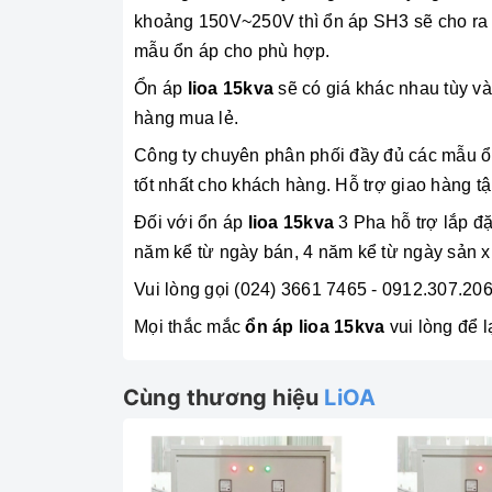
khoảng 150V~250V thì ổn áp SH3 sẽ cho ra d
mẫu ổn áp cho phù hợp.
Ổn áp
lioa 15kva
sẽ có giá khác nhau tùy v
hàng mua lẻ.
Công ty chuyên phân phối đầy đủ các mẫu ổn 
tốt nhất cho khách hàng. Hỗ trợ giao hàng tậ
Đối với ổn áp
lioa 15kva
3 Pha hỗ trợ lắp đặ
năm kể từ ngày bán, 4 năm kể từ ngày sản x
Vui lòng gọi (024) 3661 7465 - 0912.307.206
Mọi thắc mắc
ổn áp lioa 15kva
vui lòng để l
Cùng thương hiệu
LiOA