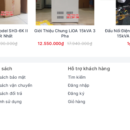
del SH3-6K II
Giới Thiệu Chung LiOA 15kVA 3
Đấu Nối Điện
ốt Nhất
Pha
15kVA
590.000₫
12.550.000₫
17.940.000₫
1
 sách
Hỗ trợ khách hàng
sách bảo mật
Tìm kiếm
sách vận chuyển
Đăng nhập
sách đổi trả
Đăng ký
nh sử dụng
Giỏ hàng