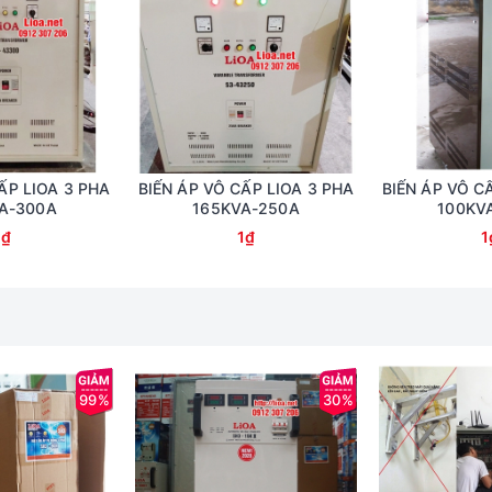
ẤP LIOA 3 PHA
BIẾN ÁP VÔ CẤP LIOA 3 PHA
BIẾN ÁP VÔ C
A-300A
165KVA-250A
100KV
1₫
1₫
1
99%
30%