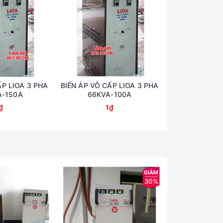
ẤP LIOA 3 PHA
BIẾN ÁP VÔ CẤP LIOA 3 PHA
BIẾN ÁP VÔ CẤ
A-150A
66KVA-100A
50KVA
₫
1₫
1
30%