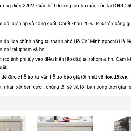
òng điện 220V. Giải thích tương tự cho mẫu còn lại
DR3-15
ào dải điện áp và công suất. Chiết khấu 20%-34% trên bảng g
áp lioa chính hãng tại thành phố Hồ Chí Minh (tphcm) Hà Nội 
n nơi tại tphcm và hn.
t (có tính phí tùy vào điều kiện lắp đặt) tại tphcm & hn. Cam
uất.
 để được hỗ trợ tư vấn hỗ trợ báo giá tốt nhất về
lioa 15kva
!
ại nhận xét bên dưới, chúng tôi sẽ trả lời bạn trong thời gian 