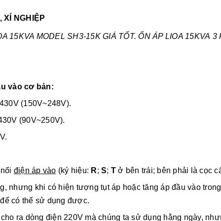
 XÍ NGHIỆP
OA 15KVA
MODEL SH3-15K GIÁ TỐT.
ỔN ÁP LIOA 15KVA
3 
ầu vào cơ bản:
~430V (150V~248V).
~430V (90V~250V).
V.
 nối
điện áp vào
(ký hiệu:
R
;
S
;
T
ở bên trái; bên phải là cọc c
, nhưng khi có hiện tượng tụt áp hoặc tăng áp đầu vào tron
để có thể sử dụng được.
 cho ra dòng điện 220V mà chúng ta sử dụng hằng ngày, nhưn