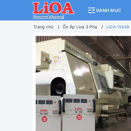
DANH MỤC
Trang chủ
Ổn Áp Lioa 3 Pha
LiOA 15kVA 