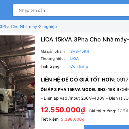
3Pha Cho Nhà máy-Xí nghiệp
LiOA 15kVA 3Pha Cho Nhà máy-
Mã sản phẩm:
SH3-15KII
Thương hiệu:
LiOA
Tình trạng:
Còn hàng
LIÊN HỆ ĐỂ CÓ GIÁ TỐT HƠN
: 091
ỔN ÁP 3 PHA 15KVA MODEL SH3-15K II
CHÍN
–
Điện áp vào /Input 260V~430V
–
Điện ra /
12.550.000₫
17.94
Giá thị trường:
Tiết kiệm:
5.390.000₫