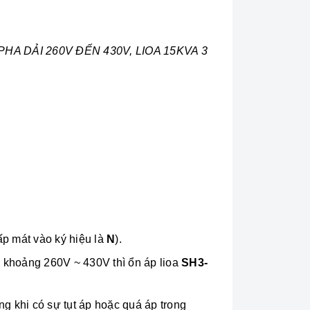
PHA DẢI 260V ĐẾN 430V, LIOA 15KVA 3
ấp mát vào ký hiệu là
N
).
g khoảng 260V ~ 430V thì ổn áp lioa
SH3-
g khi có sự tụt áp hoặc quá áp trong