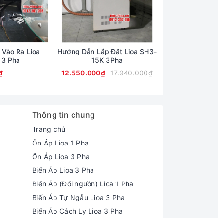
 Vào Ra Lioa
Hướng Dẫn Lắp Đặt Lioa SH3-
Dùng Lioa 15kV
 3 Pha
15K 3Pha
Điện Q
₫
12.550.000₫
17.940.000₫
16.160.000₫
Thông tin chung
Trang chủ
Ổn Áp Lioa 1 Pha
Ổn Áp Lioa 3 Pha
Biến Áp Lioa 3 Pha
Biến Áp (Đổi nguồn) Lioa 1 Pha
Biến Áp Tự Ngẫu Lioa 3 Pha
Biến Áp Cách Ly Lioa 3 Pha