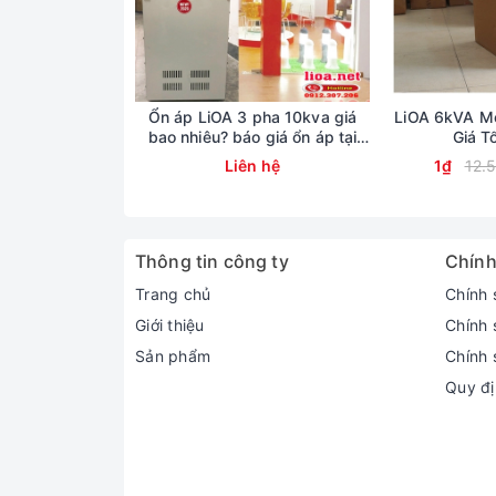
Ổn áp LiOA 3 pha 10kva giá
LiOA 6kVA Mo
bao nhiêu? báo giá ổn áp tại
Giá T
kho lioa Nhật Linh
Liên hệ
1₫
12.
Thông tin công ty
Chính
Trang chủ
Chính 
Giới thiệu
Chính 
Sản phẩm
Chính 
Quy đị