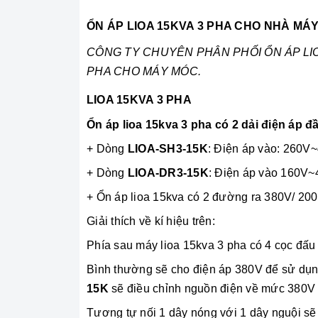
ỔN ÁP LIOA 15KVA 3 PHA CHO NHÀ MÁY,
CÔNG TY CHUYÊN PHÂN PHỐI ỔN ÁP
LI
PHA CHO MÁY MÓC.
LIOA 15KVA 3 PHA
Ổn áp lioa 15kva
3 pha có 2 dải điện áp đ
+ Dòng
LIOA-SH3-15K
: Điện áp vào: 260V
+ Dòng
LIOA-DR3-15K
: Điện áp vào 160V
+ Ổn áp lioa 15kva có 2 đường ra 380V/ 200
Giải thích về kí hiệu trên:
Phía sau máy lioa 15kva 3 pha có 4 cọc đấu
Bình thường sẽ cho điện áp 380V để sử dụng
15K
sẽ điều chỉnh nguồn điện về mức 380V 
Tương tự nối 1 dây nóng với 1 dây nguội sẽ