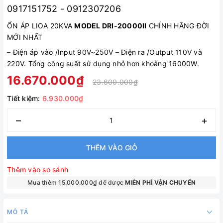
0917151752 - 0912307206
ỔN ÁP LIOA 20KVA
MODEL DRI-20000II
CHÍNH HÃNG ĐỜI
MỚI NHẤT
–
Điện áp vào /Input 90V~250V
–
Điện ra /Output 110V và
220V. Tổng công suất sử dụng nhỏ hơn khoảng 16000W.
16.670.000₫
23.600.000₫
Tiết kiệm:
6.930.000₫
–
+
THÊM VÀO GIỎ
Thêm vào so sánh
Mua thêm 15.000.000₫ để được
MIỄN PHÍ VẬN CHUYỂN
MÔ TẢ