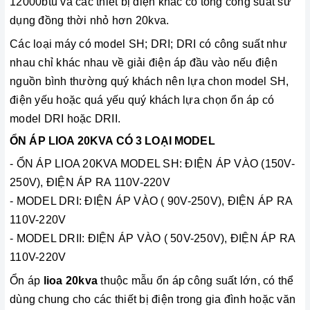
12000btu và các thiết bị điện khác có tổng công suất sử
dụng đồng thời nhỏ hơn 20kva.
Các loại máy có model SH; DRI; DRI có công suất như
nhau chỉ khác nhau về giải điện áp đầu vào nếu điện
nguồn bình thường quý khách nên lựa chon model SH,
điện yếu hoặc quá yếu quý khách lựa chọn ổn áp có
model DRI hoặc DRII.
ỔN ÁP LIOA 20KVA CÓ 3 LOẠI MODEL
- ỔN ÁP LIOA 20KVA MODEL SH: ĐIỆN ÁP VÀO (150V-
250V), ĐIỆN ÁP RA 110V-220V
- MODEL DRI: ĐIỆN ÁP VÀO ( 90V-250V), ĐIỆN ÁP RA
110V-220V
- MODEL DRII: ĐIỆN ÁP VÀO ( 50V-250V), ĐIỆN ÁP RA
110V-220V
Ổn áp
lioa 20kva
thuộc mẫu ổn áp công suất lớn, có thể
dùng chung cho các thiết bị điện trong gia đình hoặc văn