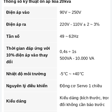
Thông số kỹ thuật ổn áp lioa 20kva
Điện áp vào
90V ~ 250V
Điện áp ra
220V - 110V ± 2 ~ 3%
Tần số
49 ~ 62Hz
Thời gian đáp ứng với
0,4s ÷ 1s
10% điện áp vào thay
500VA - 10.000 VA
đổi
Nhiệt độ môi trường
-5°C ~ +40°C
Nguyên lý điều khiển
Động cơ Servo 1 chiều
Kiểu dáng (kích thước, trọn
Kiểu dáng
đổi không cần báo trước