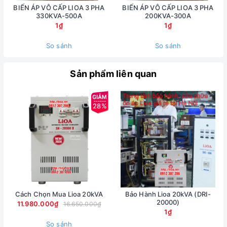
BIẾN ÁP VÔ CẤP LIOA 3 PHA
BIẾN ÁP VÔ CẤP LIOA 3 PHA
330KVA-500A
200KVA-300A
1₫
1₫
So sánh
So sánh
Sản phẩm liên quan
28%
Cách Chọn Mua Lioa 20kVA
Bảo Hành Lioa 20kVA (DRI-
20000)
11.980.000₫
16.650.000₫
1₫
So sánh