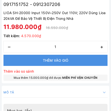
0917151752 - 0912307206
LIOA SH-20000 Input 150V~250V Out 110V; 220V Dùng Lioa
20kVA Để Bảo Vệ Thiết Bị Điện Trong Nhà
11.980.000₫
16.550.000₫
Tiết kiệm:
4.570.000₫
–
+
THÊM VÀO GIỎ
Thêm vào so sánh
Mua thêm 15.000.000₫ để được
MIỄN PHÍ VẬN CHUYỂN
MÔ TẢ
Mục lục
[
Ẩn
]