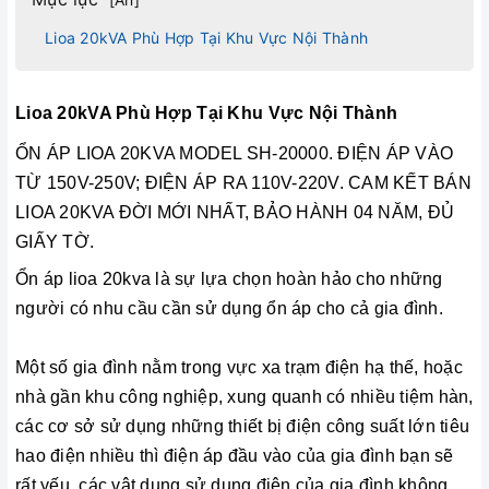
Lioa 20kVA Phù Hợp Tại Khu Vực Nội Thành
Lioa 20kVA Phù Hợp Tại Khu Vực Nội Thành
ỔN ÁP LIOA 20KVA MODEL SH-20000. ĐIỆN ÁP VÀO
TỪ 150V-250V; ĐIỆN ÁP RA 110V-220V. CAM KẾT BÁN
LIOA 20KVA ĐỜI MỚI NHẤT, BẢO HÀNH 04 NĂM, ĐỦ
GIẤY TỜ.
Ổn áp lioa 20kva là sự lựa chọn hoàn hảo cho những
người có nhu cầu cần sử dụng ổn áp cho cả gia đình.
Một số gia đình nằm trong vực xa trạm điện hạ thế, hoặc
nhà gần khu công nghiệp, xung quanh có nhiều tiệm hàn,
các cơ sở sử dụng những thiết bị điện công suất lớn tiêu
hao điện nhiều thì điện áp đầu vào của gia đình bạn sẽ
rất yếu, các vật dụng sử dụng điện của gia đình không