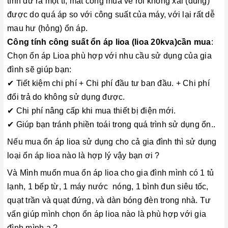
tính dư ra một tí, mất công mua về rồi không xài (dùng)
được do quá áp so với công suất của máy, với lại rất dễ
mau hư (hỏng) ổn áp.
Công tính công suất ổn áp lioa (
lioa 20kva)
cần mua
:
Chọn ổn áp Lioa phù hợp với nhu cầu sử dụng của gia
đình sẽ giúp bạn:
✔ Tiết kiệm chi phí + Chi phí đầu tư ban đầu. + Chi phí
đổi trả do không sử dụng được.
✔ Chi phí nâng cấp khi mua thiết bị điện mới.
✔ Giúp bạn tránh phiền toái trong quá trình sử dụng ổn..
Nếu mua ổn áp lioa sử dụng cho cả gia đình thì sử dụng
loại ổn áp lioa nào là hợp lý vậy bạn ơi ?
Và Mình muốn mua ổn áp lioa cho gia đình mình có 1 tủ
lạnh, 1 bếp từ, 1 máy nước nóng, 1 bình đun siêu tốc,
quạt trần và quạt đứng, và dàn bóng đèn trong nhà. Tư
vấn giúp mình chọn ổn áp lioa nào là phù hợp với gia
đình mình ạ ?