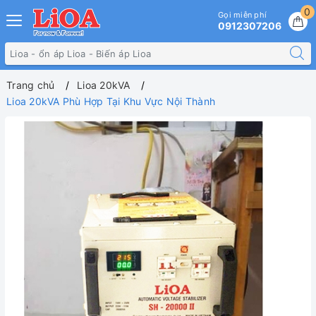
0
Gọi miễn phí
0912307206
Trang chủ
Lioa 20kVA
Lioa 20kVA Phù Hợp Tại Khu Vực Nội Thành