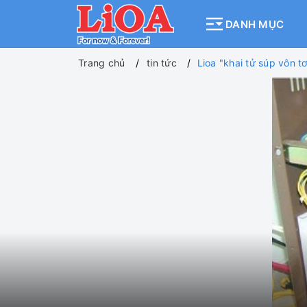
DANH MỤC
Trang chủ
tin tức
Lioa "khai tử súp vôn t