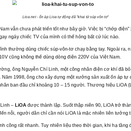
Lioa.net - ổn áp Lioa tự động đã "khai tử súp vôn tơ"
 Nam vẫn chưa phát triển tốt như bây giờ. Việc bị “chớp điện”
ngay ngáy chiếc TV của mình có thể hỏng bất cứ lúc nào.
đình thường dùng chiếc súp-vôn-tơ chạy bằng tay. Ngoài ra,
10V cũng không thể dùng dòng điện 220V của Việt Nam.
rường, ông Nguyễn Chí Linh, một công nhân điện cơ khí đã bỏ 
. Năm 1998, ông cho xây dựng một xưởng sản xuất ổn áp tự độ
hân ban đầu chỉ khoảng 10 – 15 người. Thương hiệu LiOA (L
 Linh –
LiOA
được thành lập. Suốt thập niên 90, LiOA trở thà
ến nỗi, người dân chỉ cần nói LiOA là mặc nhiên liên tưởng t
nh công rất nhanh. Tuy nhiên liệu theo thời gian, khi hạ tần