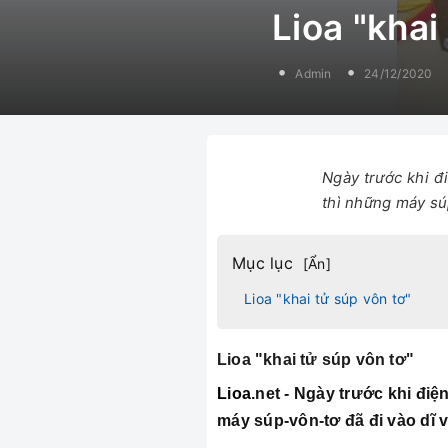
Lioa "khai
Admin
24/12/2020
Ngày trước khi đ
thì những máy sú
Mục lục
[
Ẩn
]
Lioa "khai tử súp vôn tơ"
Lioa "khai tử súp vôn tơ"
Lioa
.net - Ngày trước khi điệ
máy súp-vôn-tơ đã đi vào dĩ 