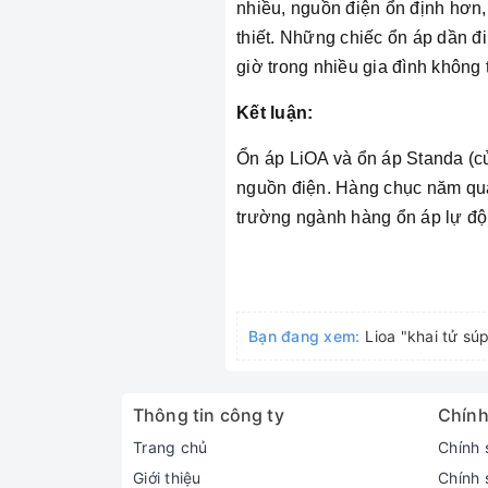
nhiều, nguồn điện ổn định hơn,
thiết. Những chiếc ổn áp dần đ
giờ trong nhiều gia đình không 
Kết luận:
Ổn áp LiOA và ổn áp Standa (củ
nguồn điện. Hàng chục năm qua
trường ngành hàng ổn áp lự độ
Bạn đang xem:
Lioa "khai tử sú
Thông tin công ty
Chính
Trang chủ
Chính 
Giới thiệu
Chính 