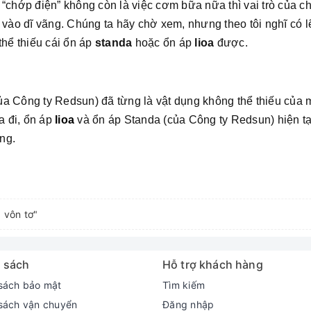
 “chớp điện” không còn là việc cơm bữa nữa thì vai trò của c
i vào dĩ vãng. Chúng ta hãy chờ xem, nhưng theo tôi nghĩ có
thể thiếu cái ổn áp
standa
hoặc ổn áp
lioa
được.
a Công ty Redsun) đã từng là vật dụng không thể thiếu của m
 đi, ổn áp
lioa
và ổn áp Standa (của Công ty Redsun) hiện tại
ng.
p vôn tơ"
 sách
Hỗ trợ khách hàng
sách bảo mật
Tìm kiếm
sách vận chuyển
Đăng nhập