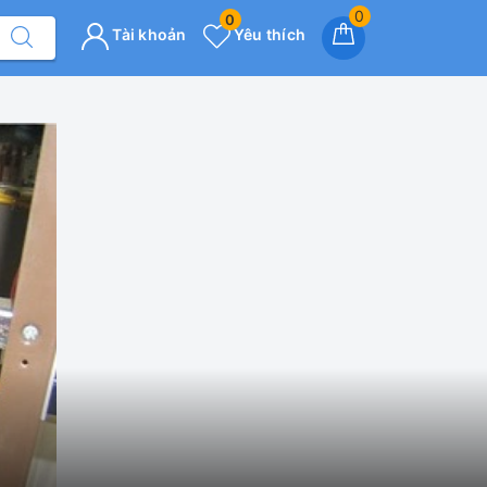
0
0
Tài khoản
Yêu thích