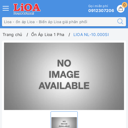
0
Gọi miễn phí
0912307206
Trang chủ
Ổn Áp Lioa 1 Pha
LIOA NL-10.000SI