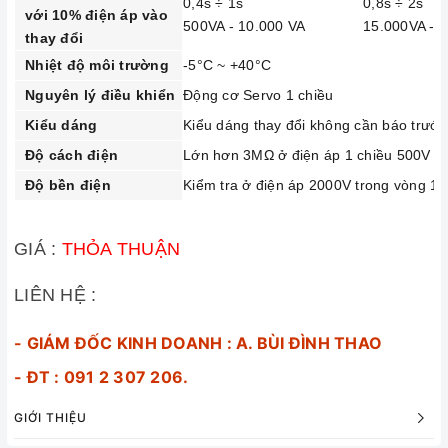
0,4s ÷ 1s
0,8s ÷ 2s
với 10% điện áp vào
500VA - 10.000 VA
15.000VA - 
thay đổi
Nhiệt độ môi trường
-5°C ~ +40°C
Nguyên lý điều khiển
Động cơ Servo 1 chiều
Kiểu dáng
Kiểu dáng thay đổi không cần báo trước
Độ cách điện
Lớn hơn 3MΩ ở điện áp 1 chiều 500V
Độ bền điện
Kiểm tra ở điện áp 2000V trong vòng 1 
GIÁ :
THỎA THUẬN
LIÊN HỆ :
- GIÁM ĐỐC KINH DOANH : A. BÙI ĐÌNH THAO
- ĐT : 091 2 307 206.
GIỚI THIỆU