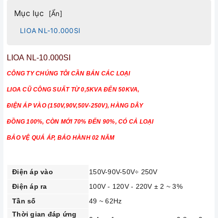
Mục lục
[
Ẩn
]
LIOA NL-10.000SI
LIOA NL-10.000SI
CÔNG TY CHÚNG TÔI CẦN BÁN CÁC LOẠI
LIOA CŨ CÔNG SUẤT TỪ 0,5KVA ĐẾN 50KVA,
ĐIỆN ÁP VÀO (150V,90V,50V-250V), HÀNG DÂY
ĐỒNG 100%, CÒN MỚI 70% ĐẾN 90%, CÓ CẢ LOẠI
BẢO VỆ QUÁ ÁP, BẢO HÀNH 02 NĂM
Điện áp vào
150V-90V-50V÷ 250V
Điện áp ra
100V - 120V - 220V ± 2 ~ 3%
Tần số
49 ~ 62Hz
Thời gian đáp ứng