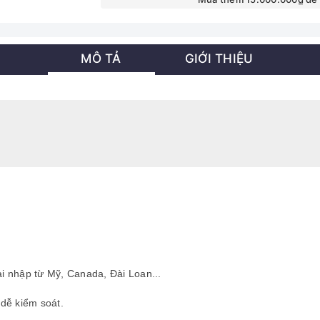
MÔ TẢ
GIỚI THIỆU
i nhập từ Mỹ, Canada, Đài Loan...
dễ kiểm soát.