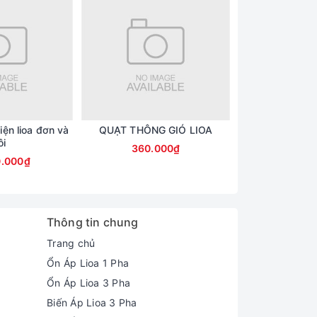
iện lioa đơn và
QUẠT THÔNG GIÓ LIOA
QUẠT THÔNG
ôi
360.000₫
330.
0.000₫
Thông tin chung
Trang chủ
Ổn Áp Lioa 1 Pha
Ổn Áp Lioa 3 Pha
Biến Áp Lioa 3 Pha