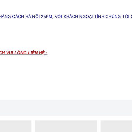
 HÀNG CÁCH HÀ NỘI 25KM, VỚI KHÁCH NGOẠI TỈNH CHÚNG TÔI
H VUI LÒNG LIÊN HỆ :