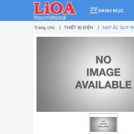
DANH MỤC
Trang chủ
THIẾT BỊ ĐIỆN
NẠP ẮC QUY R