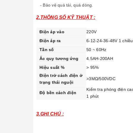
- Bảo vệ quá tải, quá dòng.
2.THÔNG SỐ KỸ THUẬT :
Điện áp vào
220V
Điện áp ra
6-12-24-36-48V 1 chiều
Tần số
50 ~ 60Hz
Ắc quy tương ứng
4.5AH-200AH
Hiệu suất %
> 95%
Điện trở cách điện ở
>3MΩ/500VDC
trạng thái nguội
Kiểm tra phóng điện c
Độ bền cách điện
1 phút
3.GHI CHÚ :