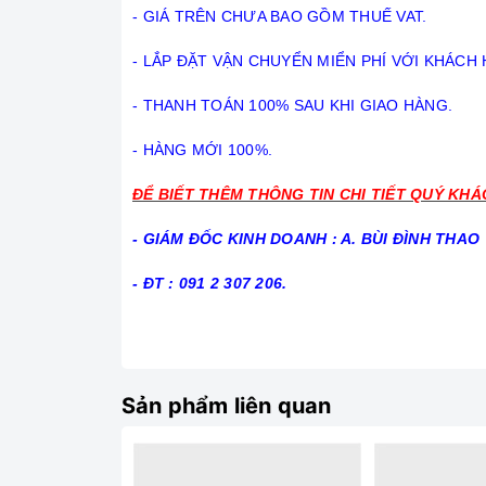
- GIÁ TRÊN CHƯA BAO GỒM THUẾ VAT.
- LẮP ĐẶT VẬN CHUYỂN MIỂN PHÍ VỚI KHÁCH
- THANH TOÁN 100% SAU KHI GIAO HÀNG.
- HÀNG MỚI 100%.
ĐỂ BIẾT THÊM THÔNG TIN CHI TIẾT QUÝ KHÁC
- GIÁM ĐỐC KINH DOANH : A. BÙI ĐÌNH THAO
- ĐT : 091 2 307 206.
Sản phẩm liên quan