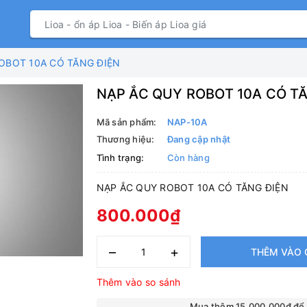
OBOT 10A CÓ TĂNG ĐIỆN
NẠP ẮC QUY ROBOT 10A CÓ T
Mã sản phẩm:
NAP-10A
Thương hiệu:
Đang cập nhật
Tình trạng:
Còn hàng
NẠP ẮC QUY ROBOT 10A CÓ TĂNG ĐIỆN
800.000₫
–
+
THÊM VÀO 
Thêm vào so sánh
Mua thêm 15.000.000₫ để