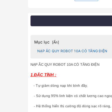
Mục lục
[
Ẩn
]
NẠP ẮC QUY ROBOT 10A CÓ TĂNG ĐIỆN
NẠP ẮC QUY ROBOT 10A CÓ TĂNG ĐIỆN
1.ĐẶC TÍNH :
- Tự giảm dòng nạp khi bình đầy.
- Sử dụng 95% linh kiện có chất lượng cao ngoạ
- Hệ thống hiển thị cường độ dòng sạc rõ ràng, 