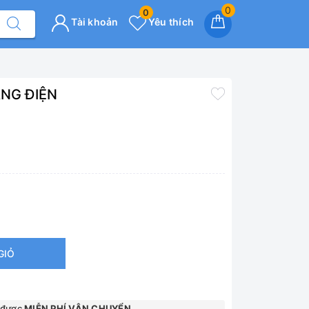
0
0
Tài khoản
Yêu thích
ĂNG ĐIỆN
GIỎ
 được
MIỄN PHÍ VẬN CHUYỂN