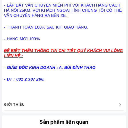
- LẮP ĐẶT VẬN CHUYỂN MIỂN PHÍ VỚI KHÁCH HÀNG CÁCH
HÀ NỘI 25KM, VỚI KHÁCH NGOẠI TỈNH CHÚNG TÔI CÓ THỂ
VẬN CHUYỂN HÀNG RA BẾN XE.
- THANH TOÁN 100% SAU KHI GIAO HÀNG.
- HÀNG MỚI 100%.
ĐỂ BIẾT THÊM THÔNG TIN CHI TIẾT QUÝ KHÁCH VUI LÒNG
LIÊN HỆ :
- GIÁM ĐỐC KINH DOANH : A. BÙI ĐÌNH THAO
- ĐT : 091 2 307 206.
GIỚI THIỆU
Sản phẩm liên quan