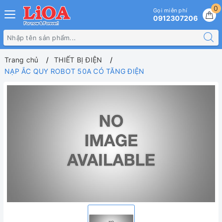
0
Gọi miễn phí
0912307206
Trang chủ
THIẾT BỊ ĐIỆN
NẠP ẮC QUY ROBOT 50A CÓ TĂNG ĐIỆN