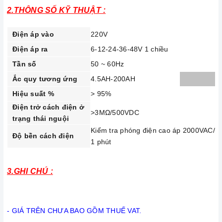
2.THÔNG SỐ KỸ THUẬT :
Điện áp vào
220V
Điện áp ra
6-12-24-36-48V 1 chiều
Tần số
50 ~ 60Hz
Ắc quy tương ứng
4.5AH-200AH
Hiệu suất %
> 95%
Điện trở cách điện ở
>3MΩ/500VDC
trạng thái nguội
Kiểm tra phóng điện cao áp 2000VAC/5
Độ bền cách điện
1 phút
3.GHI CHÚ :
- GIÁ TRÊN CHƯA BAO GỒM THUẾ VAT.