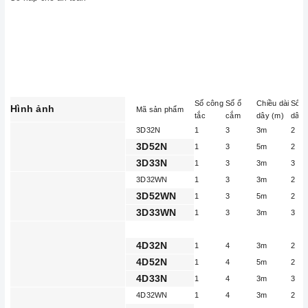
Số công
Số ổ
Chiều dài
Số lõ
Hình ảnh
Mã sản phẩm
tắc
cắm
dây (m)
dây
3D32N
1
3
3m
2
3D52N
1
3
5m
2
3D33N
1
3
3m
3
3D32WN
1
3
3m
2
3D52WN
1
3
5m
2
3D33WN
1
3
3m
3
4D32N
1
4
3m
2
4D52N
1
4
5m
2
4D33N
1
4
3m
3
4D32WN
1
4
3m
2