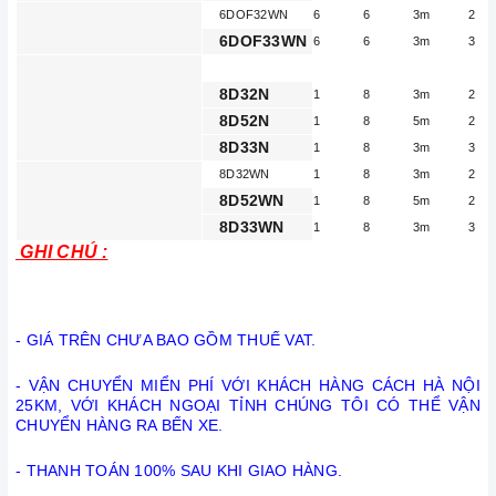
6DOF32WN
6
6
3m
2
6DOF33WN
6
6
3m
3
8D32N
1
8
3m
2
8D52N
1
8
5m
2
8D33N
1
8
3m
3
8D32WN
1
8
3m
2
8D52WN
1
8
5m
2
8D33WN
1
8
3m
3
GHI CHÚ :
- GIÁ TRÊN CHƯA BAO GỒM THUẾ VAT.
- VẬN CHUYỂN MIỂN PHÍ VỚI KHÁCH HÀNG CÁCH HÀ NỘI
25KM, VỚI KHÁCH NGOẠI TỈNH CHÚNG TÔI CÓ THỂ VẬN
CHUYỂN HÀNG RA BẾN XE.
- THANH TOÁN 100% SAU KHI GIAO HÀNG.