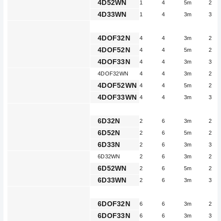
4D52WN
1
4
5m
2
4D33WN
1
4
3m
3
4DOF32N
4
4
3m
2
4DOF52N
4
4
5m
2
4DOF33N
4
4
3m
3
4DOF32WN
4
4
3m
2
4DOF52WN
4
4
5m
2
4DOF33WN
4
4
3m
3
6D32N
2
6
3m
2
6D52N
2
6
5m
2
6D33N
2
6
3m
3
6D32WN
2
6
3m
2
6D52WN
2
6
5m
2
6D33WN
2
6
3m
3
6DOF32N
6
6
3m
2
6DOF33N
6
6
3m
3