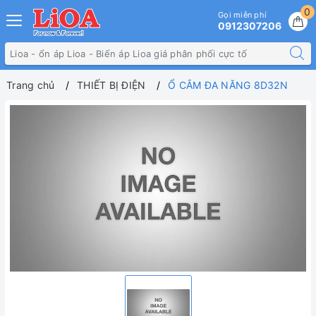
0
Gọi miễn phí
0912307206
Trang chủ
THIẾT BỊ ĐIỆN
Ổ CẮM ĐA NĂNG 8D32N