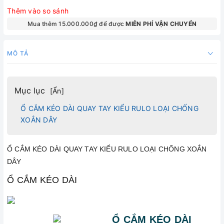
Thêm vào so sánh
Mua thêm 15.000.000₫ để được
MIỄN PHÍ VẬN CHUYỂN
MÔ TẢ
Mục lục
[
Ẩn
]
Ổ CẮM KÉO DÀI QUAY TAY KIỂU RULO LOẠI CHỐNG
XOẮN DÂY
Ổ CẮM KÉO DÀI QUAY TAY KIỂU RULO LOẠI CHỐNG XOẮN
DÂY
Ổ CẮM KÉO DÀI
Ổ CẮM KÉO DÀI