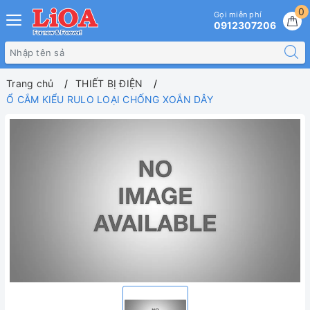
0
Gọi miễn phí
0912307206
Trang chủ
THIẾT BỊ ĐIỆN
Ổ CẮM KIỂU RULO LOẠI CHỐNG XOẮN DÂY