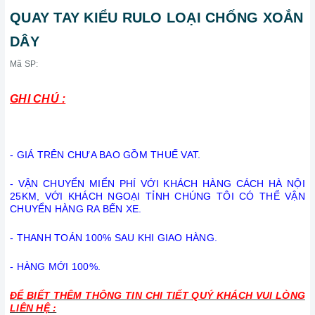
QUAY TAY KIỂU RULO LOẠI CHỐNG XOẮN
DÂY
Mã SP:
GHI CHÚ :
- GIÁ TRÊN CHƯA BAO GỒM THUẾ VAT.
- VẬN CHUYỂN MIỂN PHÍ VỚI KHÁCH HÀNG CÁCH HÀ NỘI
25KM, VỚI KHÁCH NGOẠI TỈNH CHÚNG TÔI CÓ THỂ VẬN
CHUYỂN HÀNG RA BẾN XE.
- THANH TOÁN 100% SAU KHI GIAO HÀNG.
- HÀNG MỚI 100%.
ĐỂ BIẾT THÊM THÔNG TIN CHI TIẾT QUÝ KHÁCH VUI LÒNG
LIÊN HỆ :