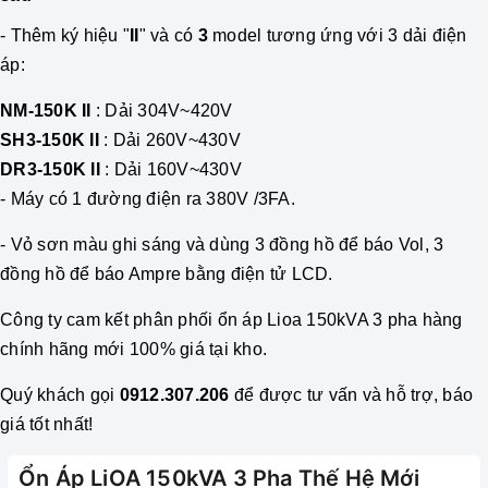
- Thêm ký hiệu "
II
" và có
3
model tương ứng với 3 dải điện
áp:
NM-150K II
: Dải 304V~420V
SH3-150K II
: Dải 260V~430V
DR3-150K II
: Dải 160V~430V
- M
áy có 1 đường điện ra 380V /3FA
.
- Vỏ sơn màu ghi sáng và dùng 3 đồng hồ để báo Vol, 3
đồng hồ để báo Ampre bằng điện tử LCD.
Công ty cam kết phân phối
ổn áp
Lioa 150kVA 3 pha hàng
chính hãng mới 100% giá tại kho.
Quý khách gọi
0912.307.206
để được tư vấn và hỗ trợ, báo
giá tốt nhất!
Ổn Áp LiOA 150kVA 3 Pha Thế Hệ Mới