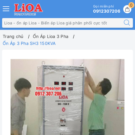
0
Gọi miễn phí
0912307206
Trang chủ
Ổn Áp Lioa 3 Pha
Ổn Áp 3 Pha SH3 150KVA