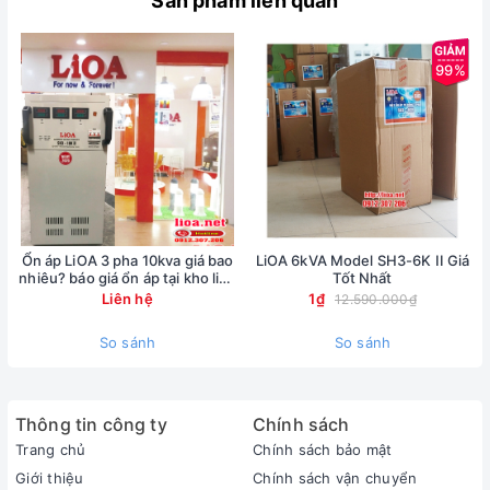
Sản phẩm liên quan
99%
Ổn áp LiOA 3 pha 10kva giá bao
LiOA 6kVA Model SH3-6K II Giá
nhiêu? báo giá ổn áp tại kho lioa
Tốt Nhất
Nhật Linh
Liên hệ
1₫
12.590.000₫
So sánh
So sánh
Thông tin công ty
Chính sách
Trang chủ
Chính sách bảo mật
Giới thiệu
Chính sách vận chuyển