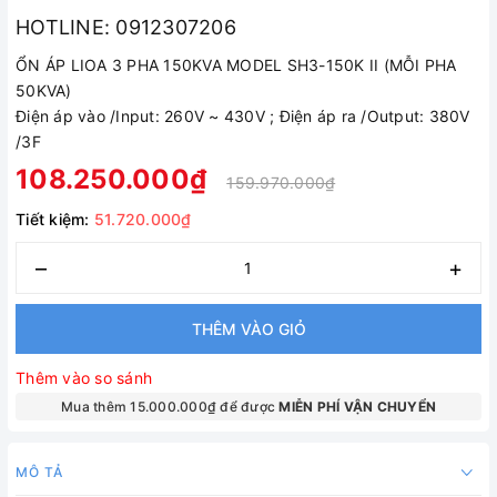
HOTLINE: 0912307206
ỔN ÁP LIOA 3 PHA 150KVA MODEL SH3-150K II (MỖI PHA
50KVA)
Điện áp vào /Input: 260V ~ 430V ; Điện áp ra /Output: 380V
/3F
108.250.000₫
159.970.000₫
Tiết kiệm:
51.720.000₫
–
+
THÊM VÀO GIỎ
Thêm vào so sánh
Mua thêm 15.000.000₫ để được
MIỄN PHÍ VẬN CHUYỂN
MÔ TẢ