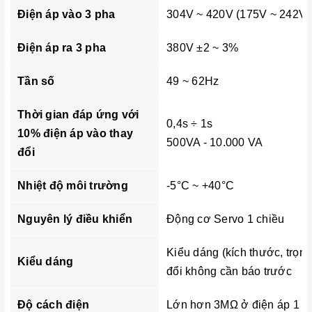
Điện áp vào 3 pha
304V ~ 420V (175V ~ 242V)
Điện áp ra 3 pha
380V ±2 ~ 3%
Tần số
49 ~ 62Hz
Thời gian đáp ứng với
0,4s ÷ 1s
10% điện áp vào thay
500VA - 10.000 VA
đổi
Nhiệt độ môi trường
-5°C ~ +40°C
Nguyên lý điều khiển
Động cơ Servo 1 chiều
Kiểu dáng (kích thước, trọn
Kiểu dáng
đổi không cần báo trước
Độ cách điện
Lớn hơn 3MΩ ở điện áp 1 c