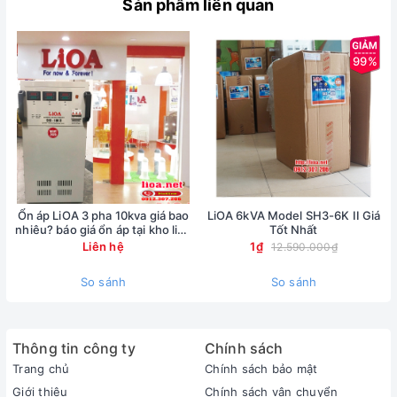
Sản phẩm liên quan
99%
Ổn áp LiOA 3 pha 10kva giá bao
LiOA 6kVA Model SH3-6K II Giá
nhiêu? báo giá ổn áp tại kho lioa
Tốt Nhất
Nhật Linh
Liên hệ
1₫
12.590.000₫
So sánh
So sánh
Thông tin công ty
Chính sách
Trang chủ
Chính sách bảo mật
Giới thiệu
Chính sách vận chuyển