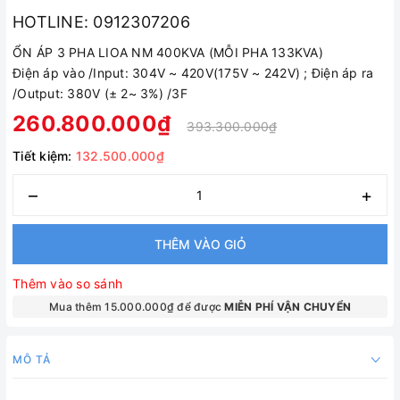
HOTLINE: 0912307206
ỔN ÁP 3 PHA LIOA NM 400KVA (MỖI PHA 133KVA)
Điện áp vào /Input: 304V ~ 420V(175V ~ 242V) ; Điện áp ra
/Output: 380V (± 2~ 3%) /3F
260.800.000₫
393.300.000₫
Tiết kiệm:
132.500.000₫
–
+
THÊM VÀO GIỎ
Thêm vào so sánh
Mua thêm 15.000.000₫ để được
MIỄN PHÍ VẬN CHUYỂN
MÔ TẢ