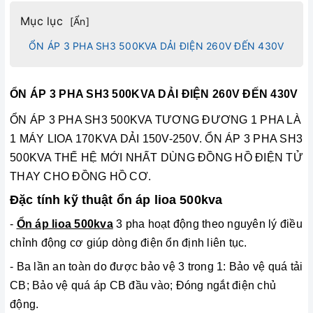
Mục lục
[
Ẩn
]
ỔN ÁP 3 PHA SH3 500KVA DẢI ĐIỆN 260V ĐẾN 430V
ỔN ÁP 3 PHA SH3 500KVA DẢI ĐIỆN 260V ĐẾN 430V
ỔN ÁP 3 PHA SH3 500KVA TƯƠNG ĐƯƠNG 1 PHA LÀ
1 MÁY LIOA 170KVA DẢI 150V-250V. ỔN ÁP 3 PHA SH3
500KVA THẾ HỆ MỚI NHẤT DÙNG ĐỒNG HỒ ĐIỆN TỬ
THAY CHO ĐỒNG HỒ CƠ.
Đặc tính kỹ thuật ổn áp lioa 500kva
-
Ổn áp lioa 500kva
3 pha hoạt động theo nguyên lý điều
chỉnh động cơ giúp dòng điện ổn định liên tục.
- Ba lần an toàn do được bảo vệ 3 trong 1: Bảo vệ quá tải
CB; Bảo vệ quá áp CB đầu vào; Đóng ngắt điện chủ
động.