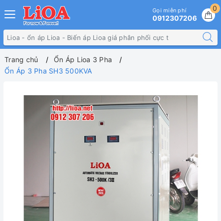
0
Gọi miễn phí
0912307206
Trang chủ
Ổn Áp Lioa 3 Pha
Ổn Áp 3 Pha SH3 500KVA