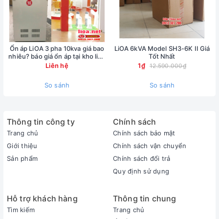
Ổn áp LiOA 3 pha 10kva giá bao
LiOA 6kVA Model SH3-6K II Giá
nhiêu? báo giá ổn áp tại kho lioa
Tốt Nhất
Nhật Linh
Liên hệ
1₫
12.590.000₫
So sánh
So sánh
Thông tin công ty
Chính sách
Trang chủ
Chính sách bảo mật
Giới thiệu
Chính sách vận chuyển
Sản phẩm
Chính sách đổi trả
Quy định sử dụng
Hỗ trợ khách hàng
Thông tin chung
Tìm kiếm
Trang chủ