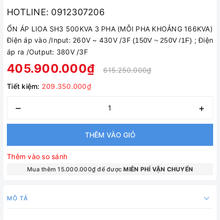
HOTLINE: 0912307206
ỔN ÁP LIOA SH3 500KVA 3 PHA (MỖI PHA KHOẢNG 166KVA)
Điện áp vào /Input: 260V ~ 430V /3F
; Điện
(150V ~ 250V /1F)
áp ra /Output: 380V /3F
405.900.000₫
615.250.000₫
Tiết kiệm:
209.350.000₫
–
+
THÊM VÀO GIỎ
Thêm vào so sánh
Mua thêm 15.000.000₫ để được
MIỄN PHÍ VẬN CHUYỂN
MÔ TẢ