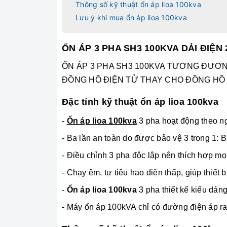
Thông số kỹ thuật ổn áp lioa 100kva
Lưu ý khi mua ổn áp lioa 100kva
ỔN ÁP 3 PHA SH3 100KVA DẢI ĐIỆN 
ỔN ÁP 3 PHA SH3 100KVA TƯƠNG ĐƯƠNG 
ĐỒNG HỒ ĐIỆN TỬ THAY CHO ĐỒNG HỒ
Đặc tính kỹ thuật ổn áp lioa 100kva
-
Ổn áp lioa 100kva
3 pha hoạt động theo ng
- Ba lần an toàn do được bảo vệ 3 trong 1:
-
Điều chỉnh 3 pha độc lập nên thích hợp mọ
- Chạy êm, tự tiêu hao điện thấp, giúp thiết 
-
Ổn áp lioa 100kva
3 pha thiết kế kiếu dán
- Máy ổn áp 100kVA chỉ có đường điện áp ra