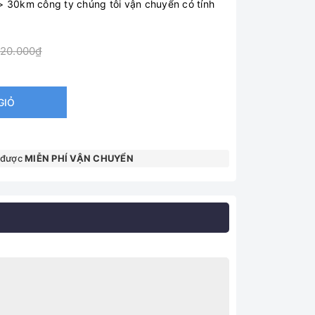
> 30km công ty chúng tôi vận chuyển có tính
320.000₫
GIỎ
 được
MIỄN PHÍ VẬN CHUYỂN