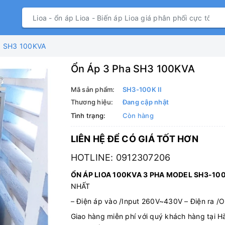
a SH3 100KVA
Ổn Áp 3 Pha SH3 100KVA
Mã sản phẩm:
SH3-100K II
Thương hiệu:
Đang cập nhật
Tình trạng:
Còn hàng
LIÊN HỆ ĐỂ CÓ GIÁ TỐT HƠN
HOTLINE: 0912307206
ỔN ÁP LIOA 100KVA 3 PHA MODEL SH3-100K
NHẤT
–
Điện áp vào /Input 260V~430V
–
Điện ra /
Giao hàng miễn phí với quý khách hàng tại 