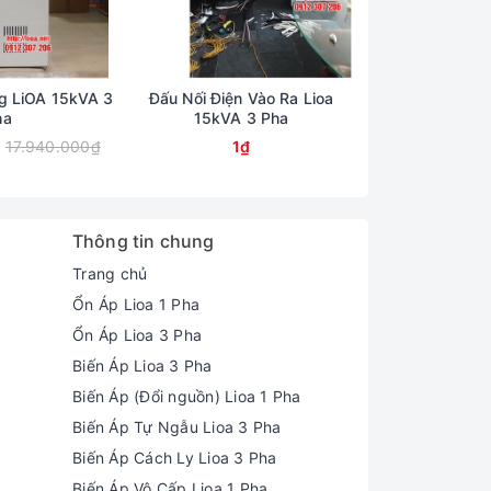
ng LiOA 15kVA 3
Đấu Nối Điện Vào Ra Lioa
Hướng Dẫn Lắp 
ha
15kVA 3 Pha
15K 
17.940.000₫
1₫
12.550.000₫
Thông tin chung
Trang chủ
Ổn Áp Lioa 1 Pha
Ổn Áp Lioa 3 Pha
Biến Áp Lioa 3 Pha
Biến Áp (Đổi nguồn) Lioa 1 Pha
Biến Áp Tự Ngẫu Lioa 3 Pha
Biến Áp Cách Ly Lioa 3 Pha
Biến Áp Vô Cấp Lioa 1 Pha