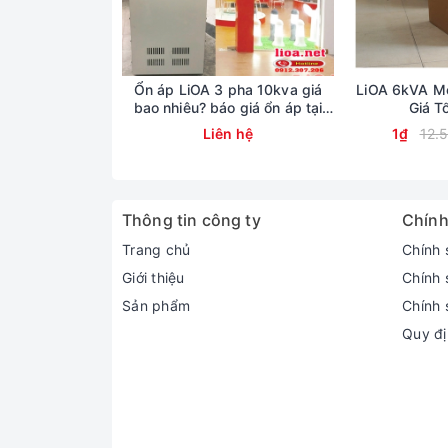
Ổn áp LiOA 3 pha 10kva giá
LiOA 6kVA Mo
bao nhiêu? báo giá ổn áp tại
Giá T
kho lioa Nhật Linh
Liên hệ
1₫
12.
Thông tin công ty
Chính
Trang chủ
Chính 
Giới thiệu
Chính 
Sản phẩm
Chính 
Quy đị