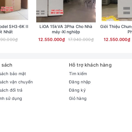
del SH3-6K II
LiOA 15kVA 3Pha Cho Nhà
Giới Thiệu Chu
ốt Nhất
máy-Xí nghiệp
P
590.000₫
12.550.000₫
17.940.000₫
12.550.000₫
 sách
Hỗ trợ khách hàng
sách bảo mật
Tìm kiếm
sách vận chuyển
Đăng nhập
sách đổi trả
Đăng ký
nh sử dụng
Giỏ hàng