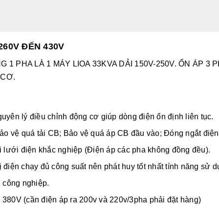
260V ĐẾN 430V
1 PHA LÀ 1 MÁY LIOA 33KVA DẢI 150V-250V. ỔN ÁP 3
 CƠ.
uyên lý điều chỉnh động cơ giúp dòng điện ổn định liên tục.
 Bảo vệ quá tải CB; Bảo vệ quá áp CB đầu vào; Đóng ngắt điệ
i lưới điện khắc nghiệp (Điện áp các pha không đồng đều).
bị điện chạy đủ công suất nên phát huy tốt nhất tính năng sử dụ
g công nghiệp.
 380V (cần điện áp ra 200v và 220v/3pha phải đặt hàng)