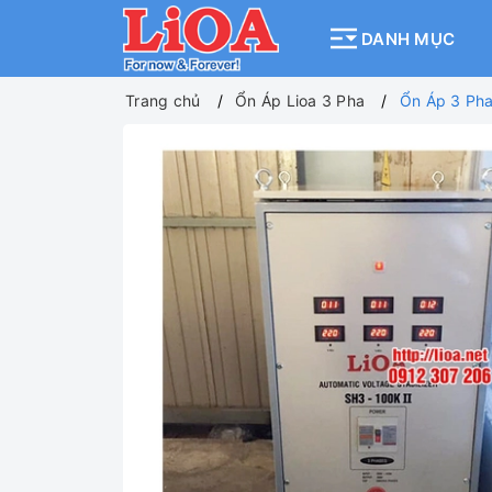
DANH MỤC
Trang chủ
Ổn Áp Lioa 3 Pha
Ổn Áp 3 Ph