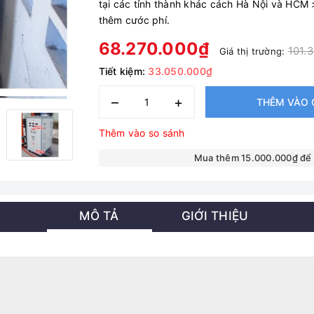
tại các tỉnh thành khác cách Hà Nội và HCM 
thêm cước phí.
68.270.000₫
101.
Giá thị trường:
Tiết kiệm:
33.050.000₫
–
+
THÊM VÀO 
Thêm vào so sánh
Mua thêm 15.000.000₫ để
MÔ TẢ
GIỚI THIỆU