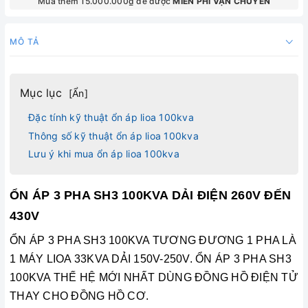
Mua thêm 15.000.000₫ để được
MIỄN PHÍ VẬN CHUYỂN
MÔ TẢ
Mục lục
[
Ẩn
]
Đặc tính kỹ thuật ổn áp lioa 100kva
Thông số kỹ thuật ổn áp lioa 100kva
Lưu ý khi mua ổn áp lioa 100kva
ỔN ÁP 3 PHA SH3 100KVA DẢI ĐIỆN 260V ĐẾN
430V
ỔN ÁP 3 PHA SH3 100KVA TƯƠNG ĐƯƠNG 1 PHA LÀ
1 MÁY LIOA 33KVA DẢI 150V-250V. ỔN ÁP 3 PHA SH3
100KVA THẾ HỆ MỚI NHẤT DÙNG ĐỒNG HỒ ĐIỆN TỬ
THAY CHO ĐỒNG HỒ CƠ.