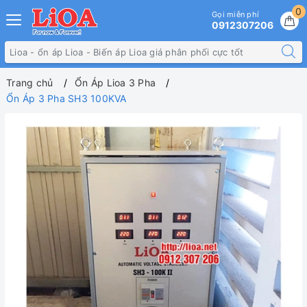
0
Gọi miễn phí
0912307206
Trang chủ
Ổn Áp Lioa 3 Pha
Ổn Áp 3 Pha SH3 100KVA