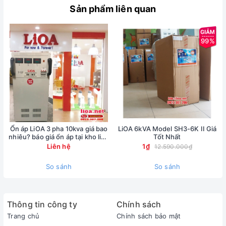
Sản phẩm liên quan
99%
Ổn áp LiOA 3 pha 10kva giá bao
LiOA 6kVA Model SH3-6K II Giá
nhiêu? báo giá ổn áp tại kho lioa
Tốt Nhất
Nhật Linh
Liên hệ
1₫
12.590.000₫
So sánh
So sánh
Thông tin công ty
Chính sách
Trang chủ
Chính sách bảo mật