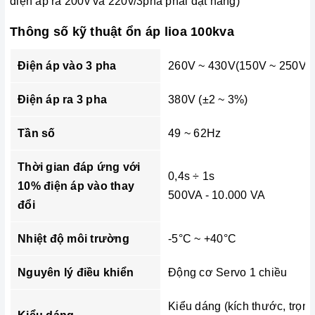
điện áp ra 200v và 220v/3pha phải đặt hàng)
Thông số kỹ thuật ổn áp lioa 100kva
Điện áp vào 3 pha
260V ~ 430V(150V ~ 250V)
Điện áp ra 3 pha
380V (±2 ~ 3%)
Tần số
49 ~ 62Hz
Thời gian đáp ứng với
0,4s ÷ 1s
10% điện áp vào thay
500VA - 10.000 VA
đổi
Nhiệt độ môi trường
-5°C ~ +40°C
Nguyên lý điều khiển
Động cơ Servo 1 chiều
Kiểu dáng (kích thước, trọn