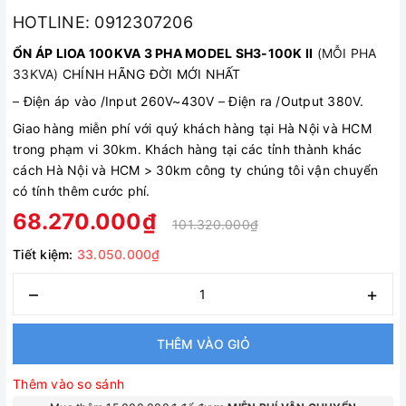
HOTLINE: 0912307206
ỔN ÁP LIOA 100KVA 3 PHA MODEL SH3-100K II
(MỖI PHA
33KVA)
CHÍNH HÃNG ĐỜI MỚI NHẤT
–
Điện áp vào /Input 260V~430V
–
Điện ra /Output 380V.
Giao hàng miễn phí với quý khách hàng tại Hà Nội và HCM
trong phạm vi 30km. Khách hàng tại các tỉnh thành khác
cách Hà Nội và HCM > 30km công ty chúng tôi vận chuyển
có tính thêm cước phí.
68.270.000₫
101.320.000₫
Tiết kiệm:
33.050.000₫
–
+
THÊM VÀO GIỎ
Thêm vào so sánh