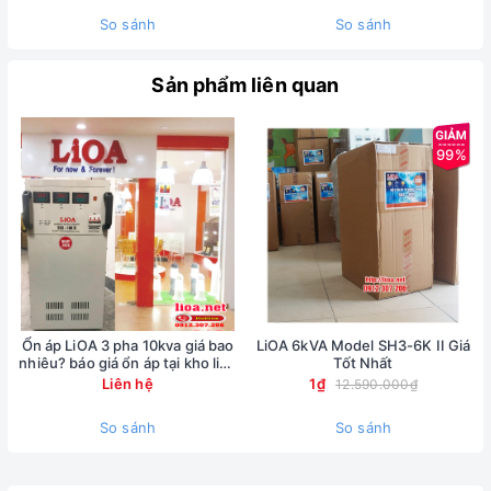
So sánh
So sánh
Sản phẩm liên quan
99%
Ổn áp LiOA 3 pha 10kva giá bao
LiOA 6kVA Model SH3-6K II Giá
nhiêu? báo giá ổn áp tại kho lioa
Tốt Nhất
Nhật Linh
Liên hệ
1₫
12.590.000₫
So sánh
So sánh