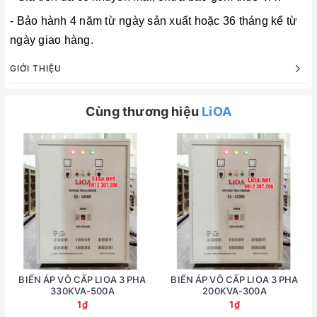
- Bảo hành 4 năm từ ngày sản xuất hoặc 36 tháng kể từ
ngày giao hàng.
GIỚI THIỆU
Cùng thương hiệu
LiOA
BIẾN ÁP VÔ CẤP LIOA 3 PHA
BIẾN ÁP VÔ CẤP LIOA 3 PHA
330KVA-500A
200KVA-300A
1₫
1₫