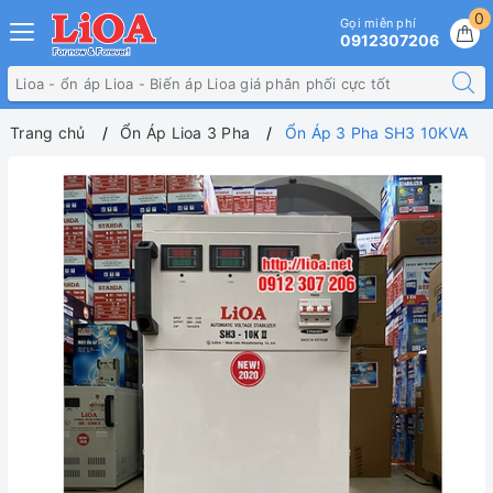
0
Gọi miễn phí
0912307206
Trang chủ
Ổn Áp Lioa 3 Pha
Ổn Áp 3 Pha SH3 10KVA