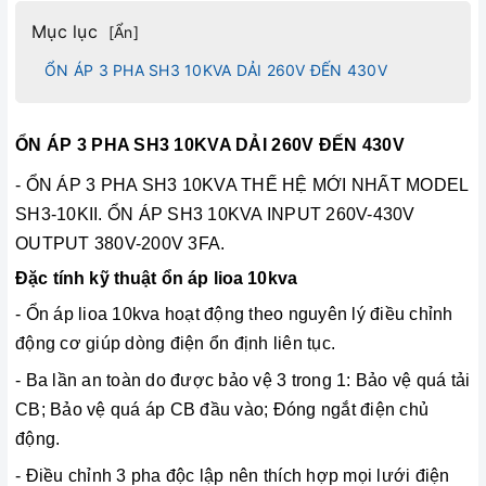
Mục lục
[
Ẩn
]
ỔN ÁP 3 PHA SH3 10KVA DẢI 260V ĐẾN 430V
ỔN ÁP 3 PHA SH3 10KVA DẢI 260V ĐẾN 430V
- ỔN ÁP 3 PHA SH3 10KVA THẾ HỆ MỚI NHẤT MODEL
SH3-10KII. ỔN ÁP SH3 10KVA INPUT 260V-430V
OUTPUT 380V-200V 3FA.
Đặc tính kỹ thuật ổn áp lioa 10kva
- Ổn áp lioa 10kva hoạt động theo nguyên lý điều chỉnh
động cơ giúp dòng điện ổn định liên tục.
- Ba lần an toàn do được bảo vệ 3 trong 1: Bảo vệ quá tải
CB; Bảo vệ quá áp CB đầu vào; Đóng ngắt điện chủ
động.
-
Điều chỉnh 3 pha độc lập nên thích hợp mọi lưới điện