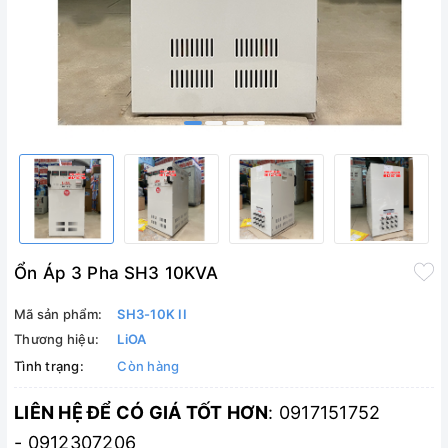
Ổn Áp 3 Pha SH3 10KVA
Mã sản phẩm:
SH3-10K II
Thương hiệu:
LiOA
Tình trạng:
Còn hàng
LIÊN HỆ ĐỂ CÓ GIÁ TỐT HƠN
: 0917151752
- 0912307206