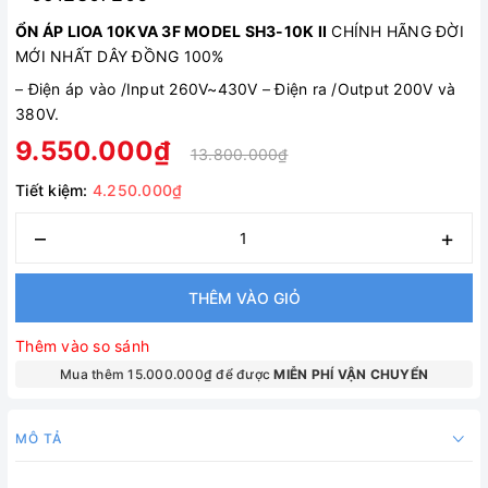
ỔN ÁP LIOA 10KVA 3F MODEL SH3-10K II
CHÍNH HÃNG ĐỜI
MỚI NHẤT DÂY ĐỒNG 100%
–
Điện áp vào /Input 260V~430V
–
Điện ra /Output 200V và
380V.
9.550.000₫
13.800.000₫
Tiết kiệm:
4.250.000₫
–
+
THÊM VÀO GIỎ
Thêm vào so sánh
Mua thêm 15.000.000₫ để được
MIỄN PHÍ VẬN CHUYỂN
MÔ TẢ