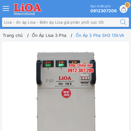
0
Gọi miễn phí
0912307206
Trang chủ
Ổn Áp Lioa 3 Pha
Ổn Áp 3 Pha SH3 15kVA