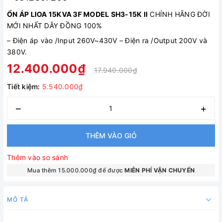
ỔN ÁP LIOA 15KVA 3F MODEL SH3-15K II
CHÍNH HÃNG ĐỜI
MỚI NHẤT DÂY ĐỒNG 100%
–
Điện áp vào /Input 260V~430V
–
Điện ra /Output 200V và
380V.
12.400.000₫
17.940.000₫
Tiết kiệm:
5.540.000₫
–
+
THÊM VÀO GIỎ
Thêm vào so sánh
Mua thêm 15.000.000₫ để được
MIỄN PHÍ VẬN CHUYỂN
MÔ TẢ