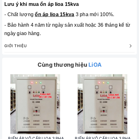
Lưu ý khi mua ổn áp lioa 15kva
- Chất lượng
ổn áp lioa 15kva
3 pha mới 100%.
- Bảo hành 4 năm từ ngày sản xuất hoặc 36 tháng kể từ
ngày giao hàng.
GIỚI THIỆU
Cùng thương hiệu
LiOA
BIẾN ÁP VÔ CẤP LIOA 3 PHA
BIẾN ÁP VÔ CẤP LIOA 3 PHA