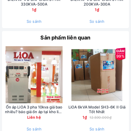
330KVA-500A
200KVA-300A
1₫
1₫
So sánh
So sánh
Sản phẩm liên quan
99%
Ổn áp LiOA 3 pha 10kva giá bao
LiOA 6kVA Model SH3-6K II Giá
nhiêu? báo giá ổn áp tại kho lioa
Tốt Nhất
Nhật Linh
Liên hệ
1₫
12.590.000₫
So sánh
So sánh