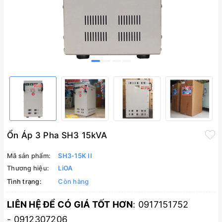
Ổn Áp 3 Pha SH3 15kVA
Mã sản phẩm:
SH3-15K II
Thương hiệu:
LiOA
Tình trạng:
Còn hàng
LIÊN HỆ ĐỂ CÓ GIÁ TỐT HƠN
: 0917151752
- 0912307206