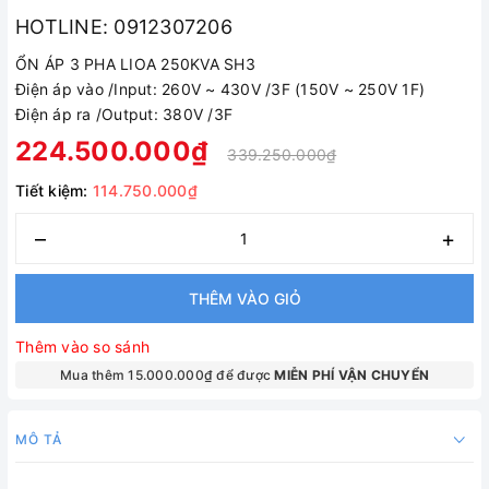
HOTLINE: 0912307206
ỔN ÁP 3 PHA LIOA 250KVA SH3
Điện áp vào /Input: 260V ~ 430V /3F (150V ~ 250V 1F)
Điện áp ra /Output: 380V /3F
224.500.000₫
339.250.000₫
Tiết kiệm:
114.750.000₫
–
+
THÊM VÀO GIỎ
Thêm vào so sánh
Mua thêm 15.000.000₫ để được
MIỄN PHÍ VẬN CHUYỂN
MÔ TẢ