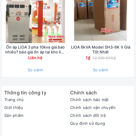
Ổn áp LiOA 3 pha 10kva giá bao
LiOA 6kVA Model SH3-6K II Giá
nhiêu? báo giá ổn áp tại kho lioa
Tốt Nhất
Nhật Linh
Liên hệ
1₫
12.590.000₫
So sánh
So sánh
Thông tin công ty
Chính sách
Trang chủ
Chính sách bảo mật
Giới thiệu
Chính sách vận chuyển
Sản phẩm
Chính sách đổi trả
Quy định sử dụng