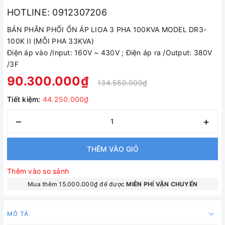
HOTLINE: 0912307206
BÁN PHÂN PHỐI ỔN ÁP LIOA 3 PHA 100KVA MODEL DR3-
100K II (MỖI PHA 33KVA)
Điện áp vào /Input: 160V ~ 430V ; Điện áp ra /Output: 380V
/3F
90.300.000₫
134.550.000₫
Tiết kiệm:
44.250.000₫
–
+
THÊM VÀO GIỎ
Thêm vào so sánh
Mua thêm 15.000.000₫ để được
MIỄN PHÍ VẬN CHUYỂN
MÔ TẢ