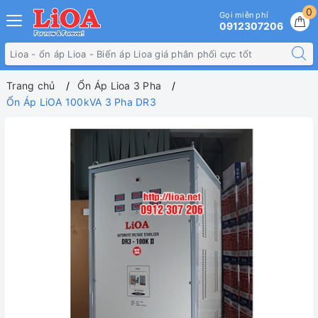
0
Gọi miễn phí
0912307206
Trang chủ
Ổn Áp Lioa 3 Pha
Ổn Áp LiOA 100kVA 3 Pha DR3