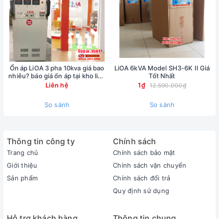
Ổn áp LiOA 3 pha 10kva giá bao
LiOA 6kVA Model SH3-6K II Giá
nhiêu? báo giá ổn áp tại kho lioa
Tốt Nhất
Nhật Linh
Liên hệ
1₫
12.590.000₫
So sánh
So sánh
Thông tin công ty
Chính sách
Trang chủ
Chính sách bảo mật
Giới thiệu
Chính sách vận chuyển
Sản phẩm
Chính sách đổi trả
Quy định sử dụng
Hỗ trợ khách hàng
Thông tin chung