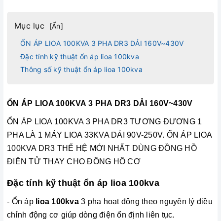
Mục lục
[
Ẩn
]
ỔN ÁP LIOA 100KVA 3 PHA DR3 DẢI 160V~430V
Đặc tính kỹ thuật ổn áp lioa 100kva
Thông số kỹ thuật ổn áp lioa 100kva
ỔN ÁP LIOA 100KVA 3 PHA DR3 DẢI 160V~430V
ỔN ÁP LIOA 100KVA 3 PHA DR3 TƯƠNG ĐƯƠNG 1
PHA LÀ 1 MÁY LIOA 33KVA DẢI 90V-250V. ỔN ÁP LIOA
100KVA DR3 THẾ HỆ MỚI NHẤT DÙNG ĐỒNG HỒ
ĐIỆN TỬ THAY CHO ĐỒNG HỒ CƠ
Đặc tính kỹ thuật ổn áp lioa 100kva
- Ổn áp
lioa 100kva
3 pha hoạt động theo nguyên lý điều
chỉnh động cơ giúp dòng điện ổn định liên tục.