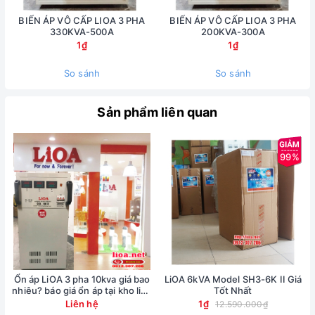
BIẾN ÁP VÔ CẤP LIOA 3 PHA
BIẾN ÁP VÔ CẤP LIOA 3 PHA
330KVA-500A
200KVA-300A
1₫
1₫
So sánh
So sánh
Sản phẩm liên quan
99%
Ổn áp LiOA 3 pha 10kva giá bao
LiOA 6kVA Model SH3-6K II Giá
nhiêu? báo giá ổn áp tại kho lioa
Tốt Nhất
Nhật Linh
Liên hệ
1₫
12.590.000₫