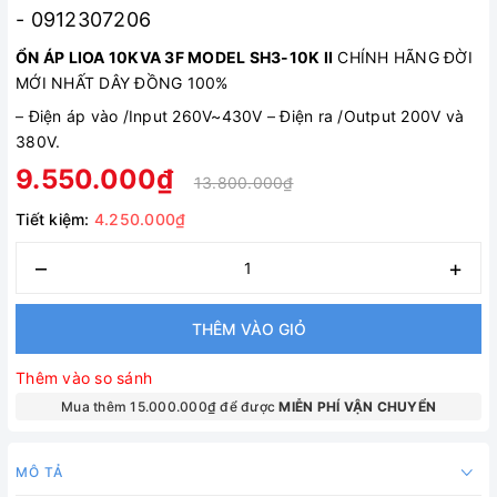
- 0912307206
ỔN ÁP LIOA 10KVA 3F MODEL SH3-10K II
CHÍNH HÃNG ĐỜI
MỚI NHẤT DÂY ĐỒNG 100%
–
Điện áp vào /Input 260V~430V
–
Điện ra /Output 200V và
380V.
9.550.000₫
13.800.000₫
Tiết kiệm:
4.250.000₫
–
+
THÊM VÀO GIỎ
Thêm vào so sánh
Mua thêm 15.000.000₫ để được
MIỄN PHÍ VẬN CHUYỂN
MÔ TẢ