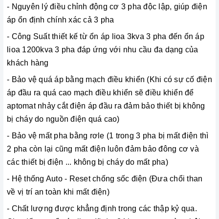
- Nguyên lý điều chỉnh động cơ 3 pha độc lập, giúp điện
áp ổn định chính xác cả 3 pha
- Công Suất thiết kế từ ổn áp lioa 3kva 3 pha đến ổn áp
lioa 1200kva 3 pha đáp ứng với nhu cầu đa dạng của
khách hàng
- Bảo vệ quá áp bằng mạch điều khiển (Khi có sự cố điện
áp đầu ra quá cao mạch điều khiển sẽ điều khiển để
aptomat nhảy cắt điện áp đầu ra đảm bảo thiết bị không
bị cháy do nguồn điện quá cao)
- Bảo vệ mất pha bằng rơle (1 trong 3 pha bị mất điện thì
2 pha còn lại cũng mất điện luôn đảm bảo đông cơ và
các thiết bị điện ... không bị cháy do mất pha)
- Hệ thống Auto - Reset chống sốc điện (Đưa chổi than
về vị trí an toàn khi mất điện)
- Chất lượng được khẳng định trong các thập kỷ qua.