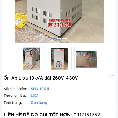
Ổn Áp Lioa 10kVA dải 260V-430V
Mã sản phẩm:
SH3-10K II
Thương hiệu:
LiOA
Tình trạng:
Còn hàng
LIÊN HỆ ĐỂ CÓ GIÁ TỐT HƠN
: 0917151752