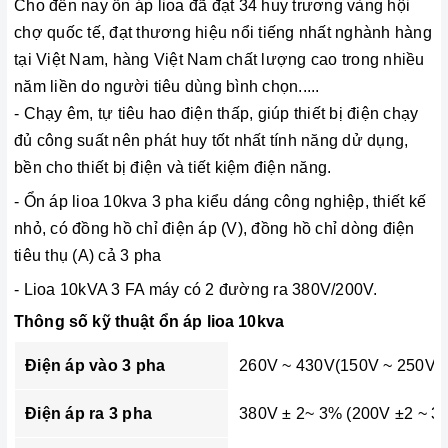
Cho đến nay ổn áp lioa đã đạt 34 huy trương vàng hội
chợ quốc tế, đạt thương hiệu nổi tiếng nhất nghành hàng
tại Việt Nam, hàng Việt Nam chất lượng cao trong nhiều
năm liền do người tiêu dùng bình chọn.....
- Chạy êm, tự tiêu hao điện thấp, giúp thiết bị điện chạy
đủ công suất nên phát huy tốt nhất tính năng dử dụng,
bền cho thiết bị điện và tiết kiệm điện năng.
- Ổn áp lioa 10kva 3 pha kiểu dáng công nghiệp, thiết kế
nhỏ, có đồng hồ chỉ điện áp (V), đồng hồ chỉ dòng điện
tiêu thụ (A) cả 3 pha
- Lioa 10kVA 3 FA máy có 2 đường ra 380V/200V.
Thông số kỹ thuật ổn áp lioa 10kva
Điện áp vào 3 pha
260V ~ 430V(150V ~ 250V)
Điện áp ra 3 pha
380V ± 2~ 3% (200V ±2 ~ 3