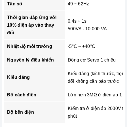
Tần số
49 ~ 62Hz
Thời gian đáp ứng với
0,4s ÷ 1s
10% điện áp vào thay
500VA - 10.000 VA
đổi
Nhiệt độ môi trường
-5°C ~ +40°C
Nguyên lý điều khiển
Động cơ Servo 1 chiều
Kiểu dáng (kích thước, trọn
Kiểu dáng
đổi không cần báo trước
Độ cách điện
Lớn hơn 3MΩ ở điện áp 1 c
Kiểm tra ở điện áp 2000V tr
Độ bền điện
phút