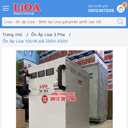
0
Gọi miễn phí
0912307206
Trang chủ
Ổn Áp Lioa 3 Pha
Ổn Áp Lioa 10kVA dải 260V-430V