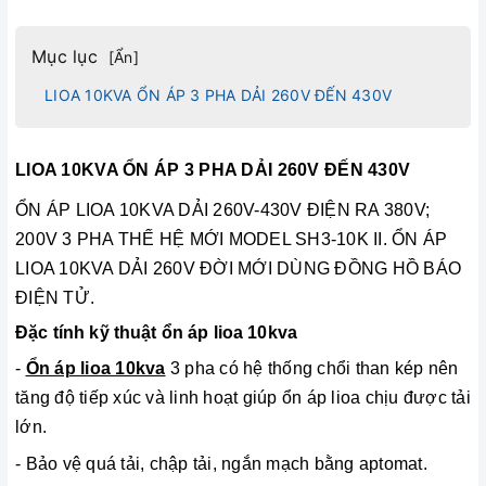
Mục lục
[
Ẩn
]
LIOA 10KVA ỔN ÁP 3 PHA DẢI 260V ĐẾN 430V
LIOA 10KVA ỔN ÁP 3 PHA DẢI 260V ĐẾN 430V
ỔN ÁP LIOA 10KVA DẢI 260V-430V ĐIỆN RA 380V;
200V 3 PHA THẾ HỆ MỚI MODEL SH3-10K II. ỔN ÁP
LIOA 10KVA DẢI 260V ĐỜI MỚI DÙNG ĐỒNG HỒ BÁO
ĐIỆN TỬ.
Đặc tính kỹ thuật ổn áp lioa 10kva
-
Ổn áp lioa 10kva
3 pha có hệ thống chổi than kép nên
tăng độ tiếp xúc và linh hoạt giúp ổn áp lioa chịu được tải
lớn.
- Bảo vệ quá tải, chập tải, ngắn mạch bằng aptomat.