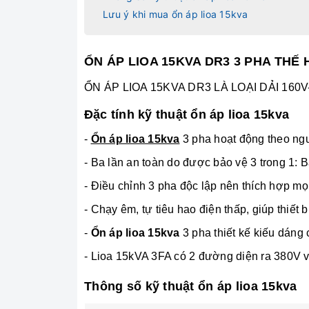
Lưu ý khi mua ổn áp lioa 15kva
ỔN ÁP LIOA 15KVA DR3 3 PHA THẾ 
ỔN ÁP LIOA 15KVA DR3 LÀ LOẠI DẢI 160V
Đặc tính kỹ thuật ổn áp lioa 15kva
-
Ổn áp lioa 15kva
3 pha hoạt động theo nguy
- Ba lần an toàn do được bảo vệ 3 trong 1:
-
Điều chỉnh 3 pha độc lập nên thích hợp mọ
- Chạy êm, tự tiêu hao điện thấp, giúp thiết 
-
Ổn áp lioa 15kva
3 pha thiết kế kiếu dáng
- Lioa 15kVA 3FA có 2 đường diện ra 380V 
Thông số kỹ thuật ổn áp lioa 15kva