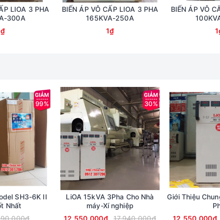
ẤP LIOA 3 PHA
BIẾN ÁP VÔ CẤP LIOA 3 PHA
BIẾN ÁP VÔ C
A-300A
165KVA-250A
100KV
1₫
1₫
1
99%
30%
del SH3-6K II
LiOA 15kVA 3Pha Cho Nhà
Giới Thiệu Chu
ốt Nhất
máy-Xí nghiệp
P
590.000₫
12.550.000₫
17.940.000₫
12.550.000₫