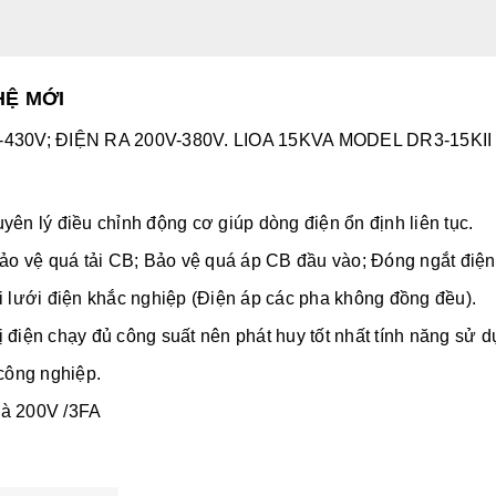
HỆ MỚI
-430V; ĐIỆN RA 200V-380V. LIOA 15KVA MODEL DR3-15KII
ên lý điều chỉnh động cơ giúp dòng điện ổn định liên tục.
 Bảo vệ quá tải CB; Bảo vệ quá áp CB đầu vào; Đóng ngắt điệ
i lưới điện khắc nghiệp (Điện áp các pha không đồng đều).
bị điện chạy đủ công suất nên phát huy tốt nhất tính năng sử dụ
 công nghiệp.
và 200V /3FA