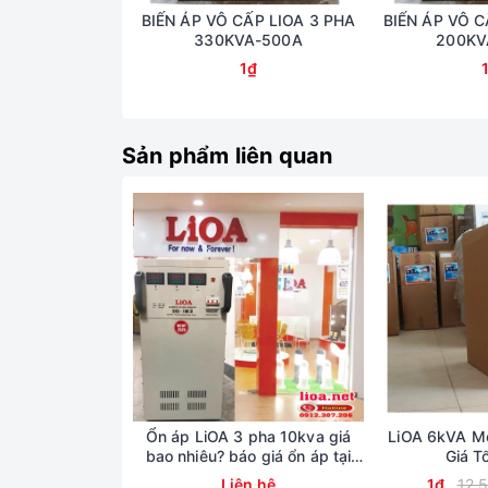
BIẾN ÁP VÔ CẤP LIOA 3 PHA
BIẾN ÁP VÔ C
330KVA-500A
200KV
1₫
Sản phẩm liên quan
Ổn áp LiOA 3 pha 10kva giá
LiOA 6kVA Mo
bao nhiêu? báo giá ổn áp tại
Giá T
kho lioa Nhật Linh
Liên hệ
1₫
12.