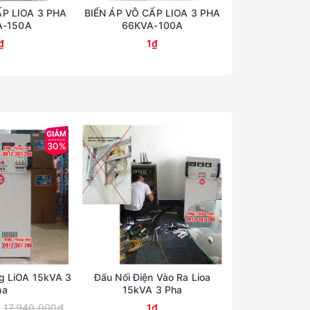
ẤP LIOA 3 PHA
BIẾN ÁP VÔ CẤP LIOA 3 PHA
BIẾN ÁP VÔ CẤ
A-150A
66KVA-100A
50KVA
₫
1₫
1
30%
ng LiOA 15kVA 3
Đấu Nối Điện Vào Ra Lioa
Hướng Dẫn Lắp 
ha
15kVA 3 Pha
15K 
17.940.000₫
1₫
12.550.000₫