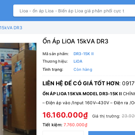
 15kVA DR3
Ổn Áp LiOA 15kVA DR3
Mã sản phẩm:
DR3-15K II
Thương hiệu:
LiOA
Tình trạng:
Còn hàng
LIÊN HỆ ĐỂ CÓ GIÁ TỐT HƠN
: 091
ỔN ÁP LIOA 15KVA MODEL DR3-15K II
CHÍNH
–
Điện áp vào /Input 160V~430V
–
Điện ra /
16.160.000₫
23.92
Giá thị trường:
Tiết kiệm:
7.760.000₫