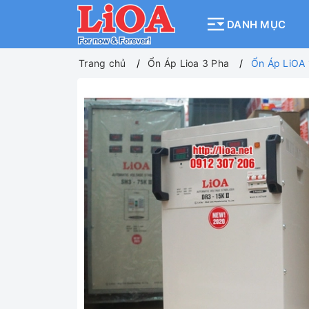
DANH MỤC
Trang chủ
Ổn Áp Lioa 3 Pha
Ổn Áp LiOA