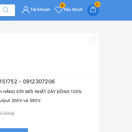
0
0
Tài khoản
Yêu thích
7151752 - 0912307206
 HÃNG ĐỜI MỚI NHẤT DÂY ĐỒNG 100%
Output 200V và 380V.
0.000₫