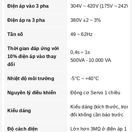
Điện áp vào 3 pha
304V ~ 420V (175V ~ 242V)
Điện áp ra 3 pha
380V ±2 ~ 3%
Tần số
49 ~ 62Hz
Thời gian đáp ứng với
0,4s ÷ 1s
10% điện áp vào thay
500VA - 10.000 VA
đổi
Nhiệt độ môi trường
-5°C ~ +40°C
Nguyên lý điều khiển
Động cơ Servo 1 chiều
Kiểu dáng (kích thước, trọn
Kiểu dáng
đổi không cần báo trước
Độ cách điện
Lớn hơn 3MΩ ở điện áp 1 c