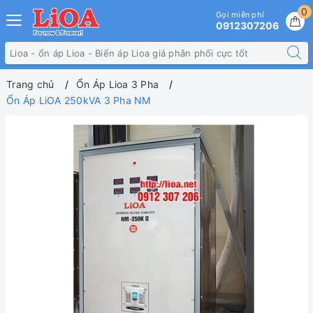
0
Gọi miễn phí
0912307206
Trang chủ
Ổn Áp Lioa 3 Pha
Ổn Áp LiOA 250kVA 3 Pha NM