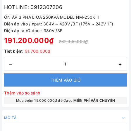
HOTLINE: 0912307206
ỔN ÁP 3 PHA LIOA 250KVA MODEL NM-250K II
Điện áp vào /Input: 304V ~ 420V /3F (175V ~ 242V 1F)
Điện áp ra /Output: 380V /3F
191.200.000₫
282.900.000₫
Tiết kiệm:
91.700.000₫
–
+
THÊM VÀO GIỎ
Thêm vào so sánh
Mua thêm 15.000.000₫ để được
MIỄN PHÍ VẬN CHUYỂN
MÔ TẢ