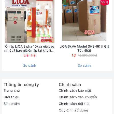
99%
Ổn áp LiOA 3 pha 10kva giá bao
LiOA 6kVA Model SH3-6K II Giá
nhiêu? báo giá ổn áp tại kho lioa
Tốt Nhất
Nhật Linh
Liên hệ
1₫
12.590.000₫
So sánh
So sánh
Thông tin công ty
Chính sách
Trang chủ
Chính sách bảo mật
Giới thiệu
Chính sách vận chuyển
Sản phẩm
Chính sách đổi trả
Quy định sử dụng