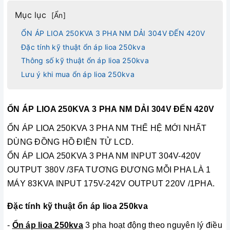
Mục lục
[
Ẩn
]
ỔN ÁP LIOA 250KVA 3 PHA NM DẢI 304V ĐẾN 420V
Đặc tính kỹ thuật ổn áp lioa 250kva
Thông số kỹ thuật ổn áp lioa 250kva
Lưu ý khi mua ổn áp lioa 250kva
ỔN ÁP LIOA 250KVA 3 PHA NM DẢI 304V ĐẾN 420V
ỔN ÁP LIOA 250KVA 3 PHA NM THẾ HỆ MỚI NHẤT
DÙNG ĐỒNG HỒ ĐIỆN TỬ LCD.
ỔN ÁP LIOA 250KVA 3 PHA NM INPUT 304V-420V
OUTPUT 380V /3FA TƯƠNG ĐƯƠNG MỖI PHA LÀ 1
MÁY 83KVA INPUT 175V-242V OUTPUT 220V /1PHA.
Đặc tính kỹ thuật ổn áp lioa 250kva
-
Ổn áp lioa 250kva
3 pha hoạt động theo nguyên lý điều