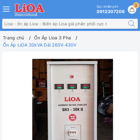
0
Gọi miễn phí
0912307206
Trang chủ
Ổn Áp Lioa 3 Pha
Ổn Áp LiOA 30kVA Dải 260V-430V