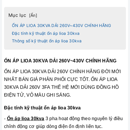
Mục lục
[
Ẩn
]
ỔN ÁP LIOA 30KVA DẢI 260V~430V CHÍNH HÃNG
Đặc tính kỹ thuật ổn áp lioa 30kva
Thông số kỹ thuật ổn áp lioa 30kva
ỔN ÁP LIOA 30KVA DẢI 260V~430V CHÍNH HÃNG
ỔN ÁP LIOA 30KVA DẢI 260V CHÍNH HÃNG ĐỜI MỚI
NHẤT BÁN GIÁ PHÂN PHỐI CỰC TỐT. ỔN ÁP LIOA
30KVA DẢI 260V 3FA THẾ HỆ MỚI DÙNG ĐỒNG HỒ
ĐIỆN TỬ, VỎ MÀU GHI SÁNG.
Đặc tính kỹ thuật ổn áp lioa 30kva
-
Ổn áp lioa 30kva
3 pha hoạt động theo nguyên lý điều
chỉnh động cơ giúp dòng điện ổn định liên tục.