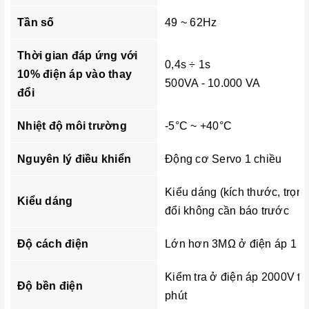
Tần số
49 ~ 62Hz
Thời gian đáp ứng với
0,4s ÷ 1s
10% điện áp vào thay
500VA - 10.000 VA
đổi
Nhiệt độ môi trường
-5°C ~ +40°C
Nguyên lý điều khiển
Động cơ Servo 1 chiều
Kiểu dáng (kích thước, trọn
Kiểu dáng
đổi không cần báo trước
Độ cách điện
Lớn hơn 3MΩ ở điện áp 1 c
Kiểm tra ở điện áp 2000V tr
Độ bền điện
phút