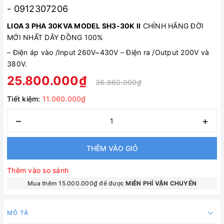
- 0912307206
LIOA 3 PHA 30KVA MODEL SH3-30K II
CHÍNH HÃNG ĐỜI
MỚI NHẤT DÂY ĐỒNG 100%
–
Điện áp vào /Input 260V~430V
–
Điện ra /Output 200V và
380V.
25.800.000₫
36.860.000₫
Tiết kiệm:
11.060.000₫
–
+
THÊM VÀO GIỎ
Thêm vào so sánh
Mua thêm 15.000.000₫ để được
MIỄN PHÍ VẬN CHUYỂN
MÔ TẢ