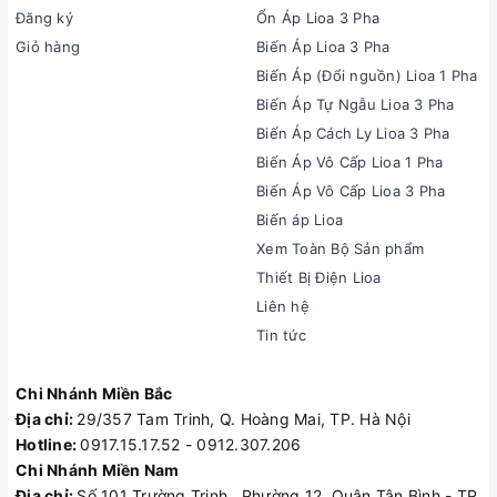
Đăng ký
Ổn Áp Lioa 3 Pha
Giỏ hàng
Biến Áp Lioa 3 Pha
Biến Áp (Đổi nguồn) Lioa 1 Pha
Biến Áp Tự Ngẫu Lioa 3 Pha
Biến Áp Cách Ly Lioa 3 Pha
Biến Áp Vô Cấp Lioa 1 Pha
Biến Áp Vô Cấp Lioa 3 Pha
Biến áp Lioa
Xem Toàn Bộ Sản phẩm
Thiết Bị Điện Lioa
Liên hệ
Tin tức
Chi Nhánh Miền Bắc
Địa chỉ:
29/357 Tam Trinh, Q. Hoàng Mai, TP. Hà Nội
Hotline:
0917.15.17.52 - 0912.307.206
Chi Nhánh Miền Nam
Địa chỉ:
Số 101 Trường Trinh , Phường 12, Quận Tân Bình - TP