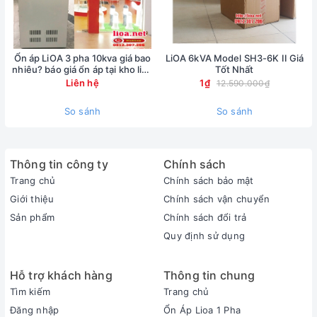
Ổn áp LiOA 3 pha 10kva giá bao
LiOA 6kVA Model SH3-6K II Giá
nhiêu? báo giá ổn áp tại kho lioa
Tốt Nhất
Nhật Linh
Liên hệ
1₫
12.590.000₫
So sánh
So sánh
Thông tin công ty
Chính sách
Trang chủ
Chính sách bảo mật
Giới thiệu
Chính sách vận chuyển
Sản phẩm
Chính sách đổi trả
Quy định sử dụng
Hỗ trợ khách hàng
Thông tin chung
Tìm kiếm
Trang chủ
Đăng nhập
Ổn Áp Lioa 1 Pha