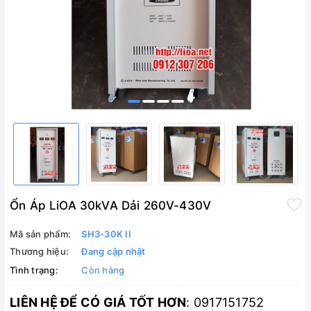
Ổn Áp LiOA 30kVA Dải 260V-430V
Mã sản phẩm:
SH3-30K II
Thương hiệu:
Đang cập nhật
Tình trạng:
Còn hàng
LIÊN HỆ ĐỂ CÓ GIÁ TỐT HƠN
: 0917151752