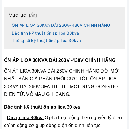
Mục lục
[
Ẩn
]
ỔN ÁP LIOA 30KVA DẢI 260V~430V CHÍNH HÃNG
Đặc tính kỹ thuật ổn áp lioa 30kva
Thông số kỹ thuật ổn áp lioa 30kva
ỔN ÁP LIOA 30KVA DẢI 260V~430V CHÍNH HÃNG
ỔN ÁP LIOA 30KVA DẢI 260V CHÍNH HÃNG ĐỜI MỚI
NHẤT BÁN GIÁ PHÂN PHỐI CỰC TỐT. ỔN ÁP LIOA
30KVA DẢI 260V 3FA THẾ HỆ MỚI DÙNG ĐỒNG HỒ
ĐIỆN TỬ, VỎ MÀU GHI SÁNG.
Đặc tính kỹ thuật ổn áp lioa 30kva
-
Ổn áp lioa 30kva
3 pha hoạt động theo nguyên lý điều
chỉnh động cơ giúp dòng điện ổn định liên tục.