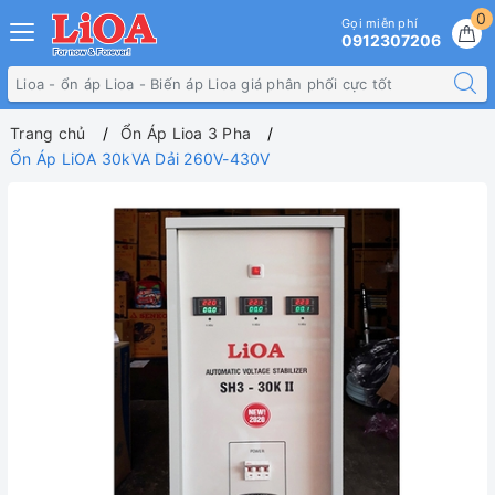
0
Gọi miễn phí
0912307206
Trang chủ
Ổn Áp Lioa 3 Pha
Ổn Áp LiOA 30kVA Dải 260V-430V