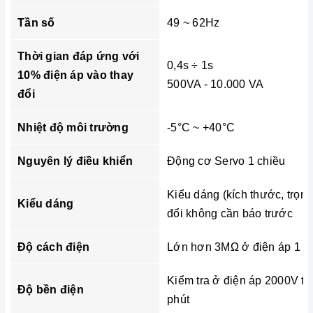
Tần số
49 ~ 62Hz
Thời gian đáp ứng với
0,4s ÷ 1s
10% điện áp vào thay
500VA - 10.000 VA
đổi
Nhiệt độ môi trường
-5°C ~ +40°C
Nguyên lý điều khiển
Động cơ Servo 1 chiều
Kiểu dáng (kích thước, trọn
Kiểu dáng
đổi không cần báo trước
Độ cách điện
Lớn hơn 3MΩ ở điện áp 1 c
Kiểm tra ở điện áp 2000V tr
Độ bền điện
phút