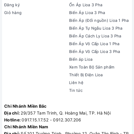
Đăng ký
Ổn Áp Lioa 3 Pha
Giỏ hàng
Biến Áp Lioa 3 Pha
Biến Áp (Đổi nguồn) Lioa 1 Pha
Biến Áp Tự Ngẫu Lioa 3 Pha
Biến Áp Cách Ly Lioa 3 Pha
Biến Áp Vô Cấp Lioa 1 Pha
Biến Áp Vô Cấp Lioa 3 Pha
Biến áp Lioa
Xem Toàn Bộ Sản phẩm
Thiết Bị Điện Lioa
Liên hệ
Tin tức
Chi Nhánh Miền Bắc
Địa chỉ:
29/357 Tam Trinh, Q. Hoàng Mai, TP. Hà Nội
Hotline:
0917.15.17.52 - 0912.307.206
Chi Nhánh Miền Nam
Địa chỉ:
Số 101 Trường Trinh , Phường 12, Quận Tân Bình - TP