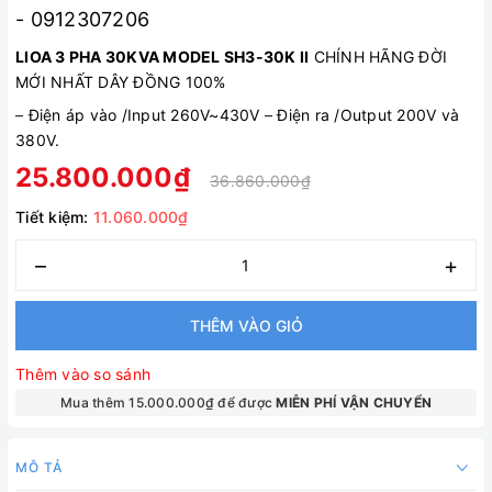
- 0912307206
LIOA 3 PHA 30KVA MODEL SH3-30K II
CHÍNH HÃNG ĐỜI
MỚI NHẤT DÂY ĐỒNG 100%
–
Điện áp vào /Input 260V~430V
–
Điện ra /Output 200V và
380V.
25.800.000₫
36.860.000₫
Tiết kiệm:
11.060.000₫
–
+
THÊM VÀO GIỎ
Thêm vào so sánh
Mua thêm 15.000.000₫ để được
MIỄN PHÍ VẬN CHUYỂN
MÔ TẢ