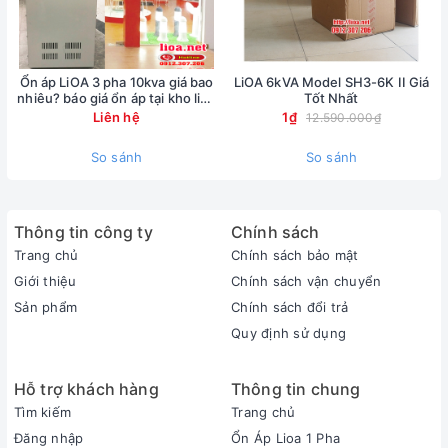
Ổn áp LiOA 3 pha 10kva giá bao
LiOA 6kVA Model SH3-6K II Giá
nhiêu? báo giá ổn áp tại kho lioa
Tốt Nhất
Nhật Linh
Liên hệ
1₫
12.590.000₫
So sánh
So sánh
Thông tin công ty
Chính sách
Trang chủ
Chính sách bảo mật
Giới thiệu
Chính sách vận chuyển
Sản phẩm
Chính sách đổi trả
Quy định sử dụng
Hỗ trợ khách hàng
Thông tin chung
Tìm kiếm
Trang chủ
Đăng nhập
Ổn Áp Lioa 1 Pha