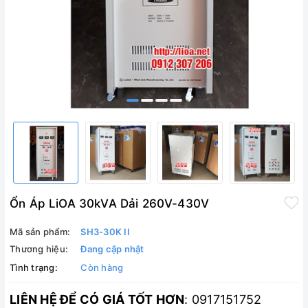
Ổn Áp LiOA 30kVA Dải 260V-430V
Mã sản phẩm:
SH3-30K II
Thương hiệu:
Đang cập nhật
Tình trạng:
Còn hàng
LIÊN HỆ ĐỂ CÓ GIÁ TỐT HƠN
: 0917151752