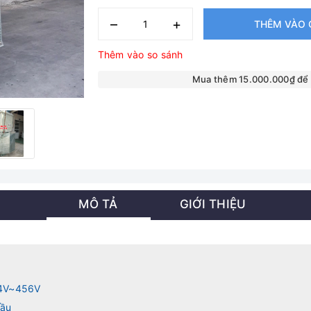
–
+
THÊM VÀO 
Thêm vào so sánh
Mua thêm 15.000.000₫ để
MÔ TẢ
GIỚI THIỆU
4V~456V
dầu