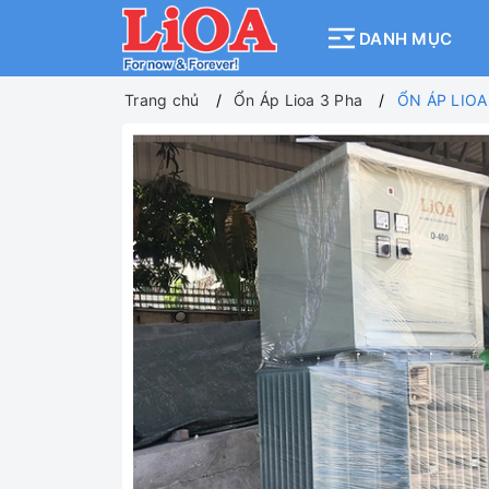
DANH MỤC
Trang chủ
Ổn Áp Lioa 3 Pha
ỔN ÁP LIO