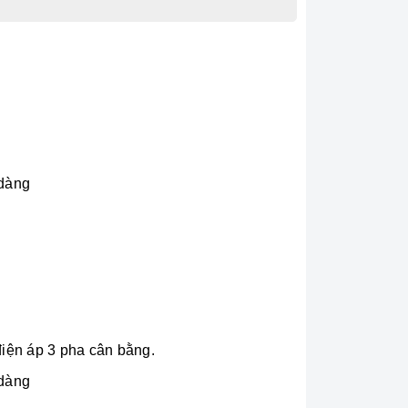
 dàng
iện áp 3 pha cân bằng.
 dàng