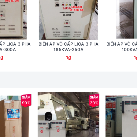
ẤP LIOA 3 PHA
BIẾN ÁP VÔ CẤP LIOA 3 PHA
BIẾN ÁP VÔ C
A-300A
165KVA-250A
100KV
1₫
1₫
1
99%
30%