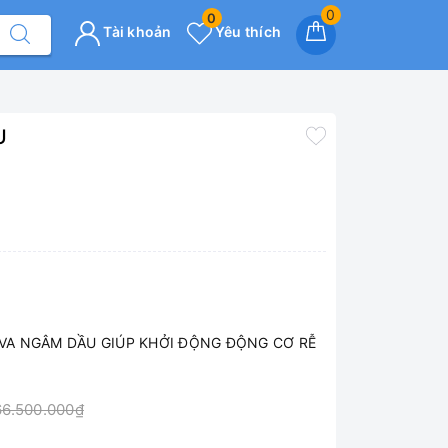
0
0
Tài khoản
Yêu thích
U
KVA NGÂM DẦU GIÚP KHỞI ĐỘNG ĐỘNG CƠ RỄ
6.500.000₫