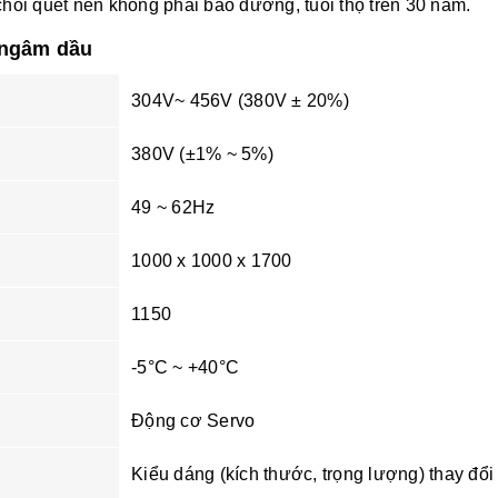
ổi quét nên không phải bảo dưỡng, tuổi thọ trên 30 năm.
 ngâm dầu
304V~ 456V (380V ± 20%)
380V (±1% ~ 5%)
49 ~ 62Hz
1000 x 1000 x 1700
1150
-5°C ~ +40°C
Động cơ Servo
Kiểu dáng (kích thước, trọng lượng) thay đổ