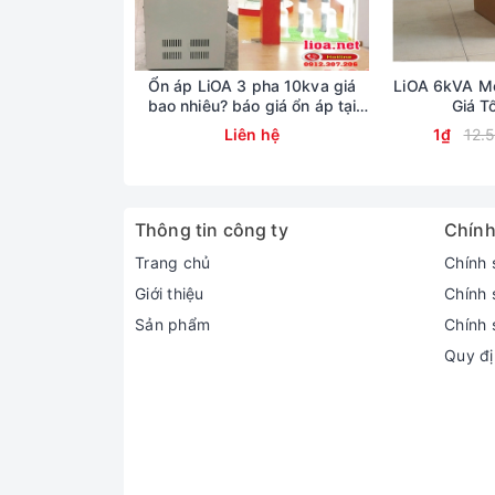
Ổn áp LiOA 3 pha 10kva giá
LiOA 6kVA Mo
bao nhiêu? báo giá ổn áp tại
Giá T
kho lioa Nhật Linh
Liên hệ
1₫
12.
Thông tin công ty
Chính
Trang chủ
Chính 
Giới thiệu
Chính 
Sản phẩm
Chính 
Quy đị