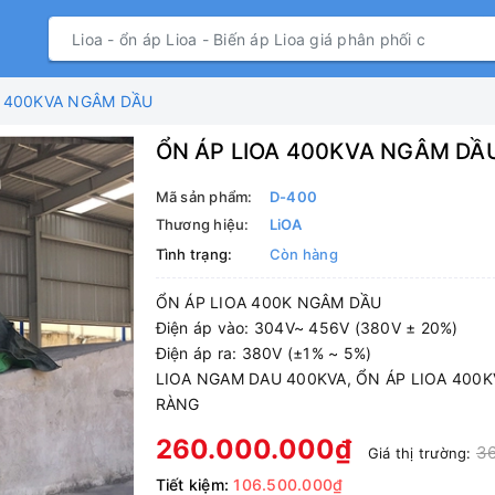
A 400KVA NGÂM DẦU
ỔN ÁP LIOA 400KVA NGÂM DẦ
Mã sản phẩm:
D-400
Thương hiệu:
LiOA
Tình trạng:
Còn hàng
ỔN ÁP LIOA 400K NGÂM DẦU
Điện áp vào: 304V~ 456V (380V ± 20%)
Điện áp ra: 380V (±1% ~ 5%)
LIOA NGAM DAU 400KVA, ỔN ÁP LIOA 400
RÀNG
260.000.000₫
36
Giá thị trường:
Tiết kiệm:
106.500.000₫