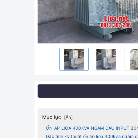
Mục lục
[
Ẩn
]
ỔN ÁP LIOA 400KVA NGÂM DẦU INPUT 30
Đặc tính kỹ thuật ổn áp lioa 400kva ngâm 