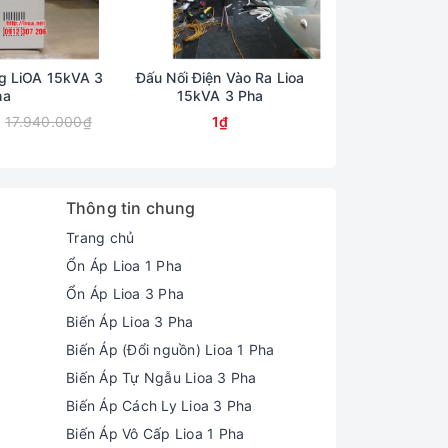
ng LiOA 15kVA 3
Đấu Nối Điện Vào Ra Lioa
Hướng Dẫn Lắp 
ha
15kVA 3 Pha
15K 
17.940.000₫
1₫
12.550.000₫
Thông tin chung
Trang chủ
Ổn Áp Lioa 1 Pha
Ổn Áp Lioa 3 Pha
Biến Áp Lioa 3 Pha
Biến Áp (Đổi nguồn) Lioa 1 Pha
Biến Áp Tự Ngẫu Lioa 3 Pha
Biến Áp Cách Ly Lioa 3 Pha
Biến Áp Vô Cấp Lioa 1 Pha