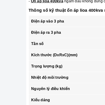
-
Ổn áp lioa 400kva
ngâm dầu không dùng ch
Thông số kỹ thuật ổn áp lioa 400kva
Điện áp vào 3 pha
Điện áp ra 3 pha
Tần số
Kích thước (DxRxC)(mm)
Trọng lượng (kg)
Nhiệt độ môi trường
Nguyên lý điều khiển
Kiểu dáng