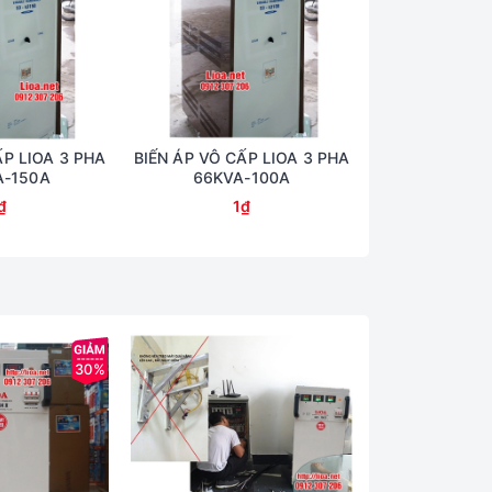
ẤP LIOA 3 PHA
BIẾN ÁP VÔ CẤP LIOA 3 PHA
BIẾN ÁP VÔ CẤ
A-150A
66KVA-100A
50KVA
₫
1₫
1
30%