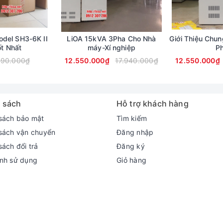
del SH3-6K II
LiOA 15kVA 3Pha Cho Nhà
Giới Thiệu Chu
ốt Nhất
máy-Xí nghiệp
P
590.000₫
12.550.000₫
17.940.000₫
12.550.000₫
 sách
Hỗ trợ khách hàng
sách bảo mật
Tìm kiếm
sách vận chuyển
Đăng nhập
sách đổi trả
Đăng ký
nh sử dụng
Giỏ hàng