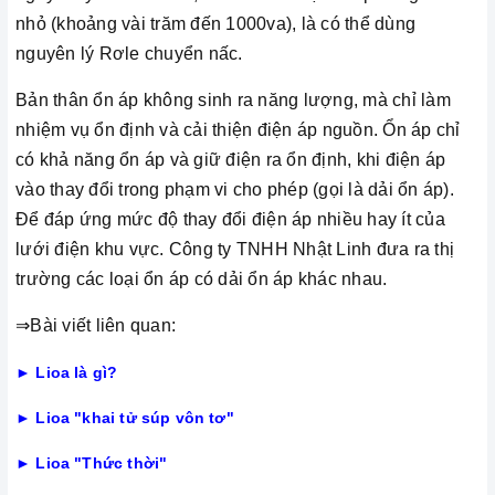
nhỏ (khoảng vài trăm đến 1000va), là có thể dùng
nguyên lý Rơle chuyển nấc.
Bản thân ổn áp không sinh ra năng lượng, mà chỉ làm
nhiệm vụ ổn định và cải thiện điện áp nguồn. Ổn áp chỉ
có khả năng ổn áp và giữ điện ra ổn định, khi điện áp
vào thay đổi trong phạm vi cho phép (gọi là dải ổn áp).
Để đáp ứng mức độ thay đổi điện áp nhiều hay ít của
lưới điện khu vực. Công ty TNHH Nhật Linh đưa ra thị
trường các loại ổn áp có dải ổn áp khác nhau.
⇒Bài viết liên quan:
► Lioa là gì?
► Lioa "khai tử súp vôn tơ"
► Lioa "Thức thời"