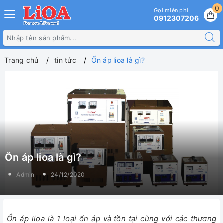
0
Gọi miễn phí
0912307206
Trang chủ
tin tức
Ổn áp lioa là gì?
Ổn áp lioa là gì?
Admin
24/12/2020
Ổn áp lioa là 1 loại ổn áp và tồn tại cùng với các thương