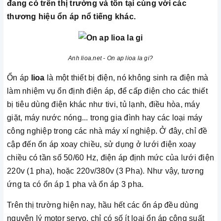
đang có trên thị trường và tồn tại cùng với các
thương hiệu ổn áp nổ tiếng khác.
Anh lioa.net - On ap lioa la gi?
Ổn áp
lioa
là một thiết bị điện, nó không sinh ra điện mà
làm nhiệm vụ ổn định điện áp, để cấp điện cho các thiết
bị tiêu dùng điện khác như tivi, tủ lạnh, điều hòa, máy
giặt, máy nước nóng... trong gia đình hay các loại máy
công nghiệp trong các nhà máy xí nghiệp. Ở đây, chỉ đề
cập đến ổn áp xoay chiều, sử dụng ở lưới điện xoay
chiều có tần số 50/60 Hz, điện áp định mức của lưới điện
220v (1 pha), hoặc 220v/380v (3 Pha). Như vậy, tương
ứng ta có ổn áp 1 pha và ổn áp 3 pha.
Trên thị trường hiện nay, hầu hết các ổn áp đều dùng
nguyên lý motor servo, chỉ có số ít loại ổn áp công suất