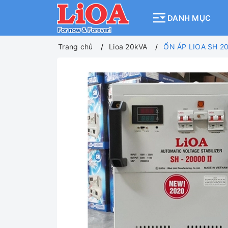
DANH MỤC
Trang chủ
Lioa 20kVA
ỔN ÁP LIOA SH 2