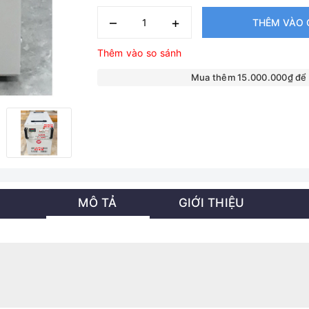
–
+
THÊM VÀO 
Thêm vào so sánh
Mua thêm 15.000.000₫ để
MÔ TẢ
GIỚI THIỆU