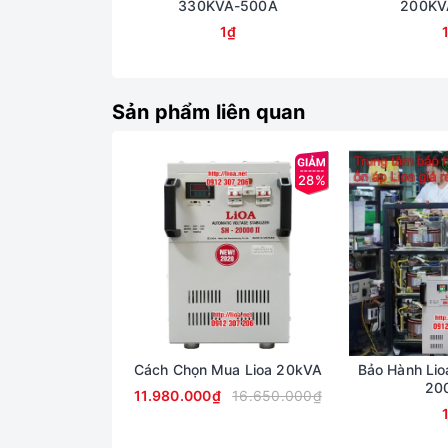
330KVA-500A
200KV
1₫
Sản phẩm liên quan
28%
Cách Chọn Mua Lioa 20kVA
Bảo Hành Lio
20
11.980.000₫
16.650.000₫