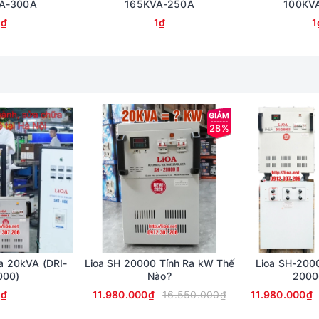
A-300A
165KVA-250A
100KV
1₫
1₫
1
28%
a 20kVA (DRI-
Lioa SH 20000 Tính Ra kW Thế
Lioa SH-200
000)
Nào?
2000
1₫
11.980.000₫
16.550.000₫
11.980.000₫