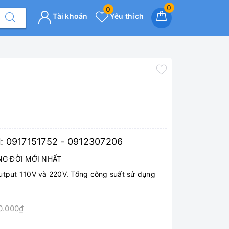
0
0
Tài khoản
Yêu thích
N
: 0917151752 - 0912307206
G ĐỜI MỚI NHẤT
Output 110V và 220V. Tổng công suất sử dụng
0.000₫