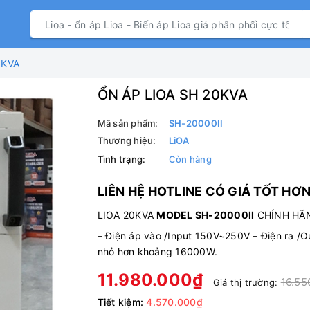
0KVA
ỔN ÁP LIOA SH 20KVA
Mã sản phẩm:
SH-20000II
Thương hiệu:
LiOA
Tình trạng:
Còn hàng
LIÊN HỆ HOTLINE CÓ GIÁ TỐT HƠ
LIOA 20KVA
MODEL SH-20000II
CHÍNH HÃN
–
Điện áp vào /Input 150V~250V
–
Điện ra /
nhỏ hơn khoảng 16000W
.
11.980.000₫
16.55
Giá thị trường:
Tiết kiệm:
4.570.000₫