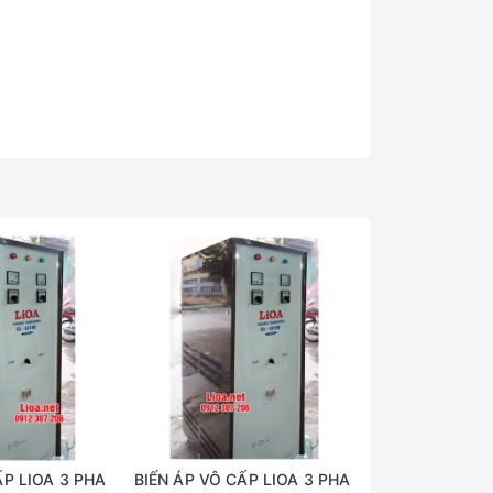
ẤP LIOA 3 PHA
BIẾN ÁP VÔ CẤP LIOA 3 PHA
BIẾN ÁP VÔ CẤ