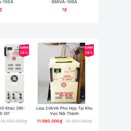
A-150A
66KVA-100A
50KVA
₫
1₫
1
28%
28%
00 Khác DRI-
Lioa 20kVA Phù Hợp Tại Khu
Nhận Biết Lioa
0 Gì?
Vực Nội Thành
Mớ
16.550.000₫
11.980.000₫
16.550.000₫
16.670.000₫