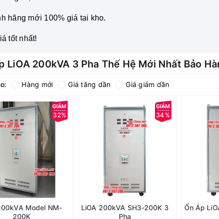
h hãng mới 100% giá tại kho.
á tốt nhất!
p LiOA 200kVA 3 Pha Thế Hệ Mới Nhất Bảo Hà
o:
Hàng mới
Giá tăng dần
Giá giảm dần
32%
34%
 200kVA Model NM-
LiOA 200kVA SH3-200K 3
Ổn Áp LiO
200K
Pha