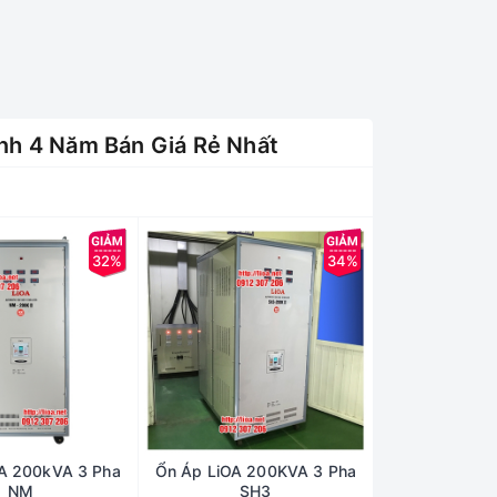
nh 4 Năm Bán Giá Rẻ Nhất
32%
34%
A 200kVA 3 Pha
Ổn Áp LiOA 200KVA 3 Pha
NM
SH3