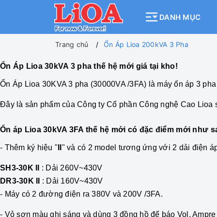
DANH MỤC
Trang chủ
Ổn Áp Lioa 200kVA 3 Pha
Ổn Áp Lioa 30kVA 3 pha thế hệ mới giá tại kho!
Ổn Áp
Lioa 30KVA 3 pha
(30000VA /3FA) là máy ổn áp 3 pha c
Đây là sản phẩm của Công ty Cổ phần Công nghệ Cao Lioa 
Ổn áp Lioa 30kVA 3FA thế hệ mới có đặc điểm mới như s
- Thêm ký hiệu "
II
" và có
2 model tương ứng với 2 dải điện áp
SH3-30K II
: Dải 260V~430V
DR3-30K II
: Dải 160V~430V
- M
áy có 2 đường điện ra 380V và 200V /3FA
.
- Vỏ sơn màu ghi sáng và dùng 3 đồng hồ để báo Vol, Ampre 