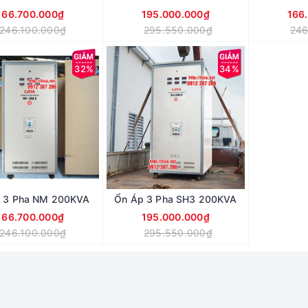
166.700.000₫
195.000.000₫
166
246.100.000₫
295.550.000₫
246
32%
34%
 3 Pha NM 200KVA
Ổn Áp 3 Pha SH3 200KVA
166.700.000₫
195.000.000₫
246.100.000₫
295.550.000₫