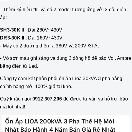
- Thêm ký hiệu "
II
" và có
2 model tương ứng với 2 dải điện
áp:
SH3-30K II
: Dải 260V~430V
DR3-30K II
: Dải 160V~430V
- M
áy có 2 đường điện ra 380V và 200V /3FA
.
- Vỏ sơn màu ghi sáng và dùng 3 đồng hồ để báo Vol, Ampre
bằng điện tử Led.
Công ty cam kết phân phối
ổn áp
Lioa 30kVA 3 pha hàng
chính hãng mới 100% giá tại kho.
Quý khách gọi
0912.307.206
để được tư vấn và hỗ trợ, báo
giá tốt nhất!
Ổn Áp LiOA 200kVA 3 Pha Thế Hệ Mới
Nhất Bảo Hành 4 Năm Bán Giá Rẻ Nhất