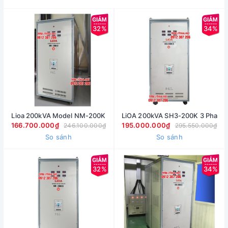
32%
34%
Lioa 200kVA Model NM-200K
LiOA 200kVA SH3-200K 3 Pha
166.700.000₫
195.000.000₫
246.100.000₫
295.550.000₫
So sánh
So sánh
32%
34%