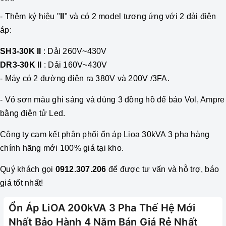
- Thêm ký hiệu "
II
" và có
2 model tương ứng với 2 dải điện
áp:
SH3-30K II
: Dải 260V~430V
DR3-30K II
: Dải 160V~430V
- M
áy có 2 đường điện ra 380V và 200V /3FA
.
- Vỏ sơn màu ghi sáng và dùng 3 đồng hồ để báo Vol, Ampre
bằng điện tử Led.
Công ty cam kết phân phối
ổn áp
Lioa 30kVA 3 pha hàng
chính hãng mới 100% giá tại kho.
Quý khách gọi
0912.307.206
để được tư vấn và hỗ trợ, báo
giá tốt nhất!
Ổn Áp LiOA 200kVA 3 Pha Thế Hệ Mới
Nhất Bảo Hành 4 Năm Bán Giá Rẻ Nhất