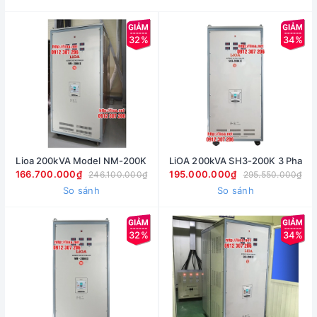
32%
34%
Lioa 200kVA Model NM-200K
LiOA 200kVA SH3-200K 3 Pha
166.700.000₫
195.000.000₫
246.100.000₫
295.550.000₫
So sánh
So sánh
32%
34%